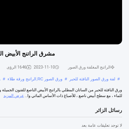
مشرق الراتنج الأبيض ال
الراتنج المغلفة ورق الصور
2023-11-10
1646 الرؤى
#
لفة ورق الصور النافثة للحبر
#
ورق الصور RC,الراتنج ورقة طلاء
#
و
ورق النافثة للحبر من الساتان المطلي بالراتنج الأبيض الناصع للفنون الجميل
للماء ، مع سطح أبيض ناصع ، للأصباغ ذات الأساس المائي وا...
عرض المزيد
رسائل الزائر
لا توجد تعليقات عامة بعد