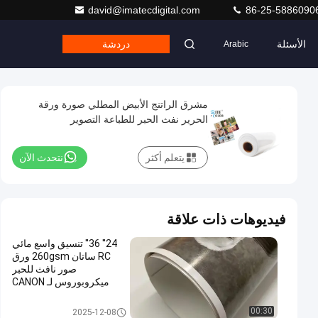
david@imatecdigital.com
86-25-5886090
الأسئلة
دردشة
Arabic
مشرق الراتنج الأبيض المطلي صورة ورقة
الحرير نفث الحبر للطباعة التصوير
يتعلم أكثر
نتحدث الآن
فيديوهات ذات علاقة
24'' 36'' تنسيق واسع مائي
RC ساتان 260gsm ورق
صور نافث للحبر
ميكروبوروس لـ CANON
EPSON
الراتنج المغلفة ورق الصور
00:30
2025-12-08