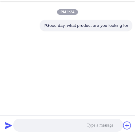
1:24 PM
Good day, what product are you looking for?
الراتنج ماء المغلفة 260gsm صورة ورقة لفة للطباعة نفث الحبر
الرقمي
الراتنج المغلفة ورق الصور
2025-07-07
715 الرؤى