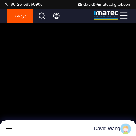
86-25-58860906
david@imatecdigital.com
دردشة
David Wang