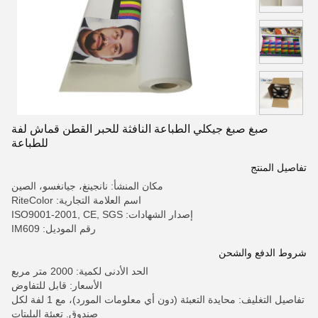
صبغ صبغ جيكلي الطباعة النافثة للحبر القطن قماش لفة
للطباعة
تفاصيل المنتج
مكان المنشأ: نانجينغ، جيانغسو، الصين
اسم العلامة التجارية: RiteColor
إصدار الشهادات: ISO9001-2001, CE, SGS
رقم الموديل: IM609
شروط الدفع والشحن
الحد الأدنى لكمية: 2000 متر مربع
الأسعار: قابل للتفاوض
تفاصيل التغليف: محايدة التعبئة (دون أي معلومات المورد)، مع 1 لفة لكل
صندوق. تعبئة البليتات