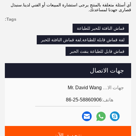
قماش قطني النافثة للحبر
أي أسئلة متعلقة بالمنتج يرجى استشارة المبيعات أو الفني لدينا.سنبذل
قصارى جهدنا لمساعدتك.
Tags:
قماش النافثة للحبر للطباعة
لفة قماش قابلة للطباعة,لفة قماش النافثة للحبر
قماش قابل للطباعة بنفث الحبر
جهات الاتصال
جهات الاتصال:
Mr. David Wang
هاتف:
86-25-58860906
نتحدث الآن