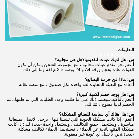
التعليمات:
قماش قطني النافثة للحبر
س: هل لديك عينات لتقديمها؟هل هي مجانية؟
أ:
نعم.نحن نقدم عينات مجانية ، مع مجموعة الشحن.يمكن أن تكون
العينات عادة بحجم ورقة A4 و 24 بوصة × 3 م لفة وما إلى ذلك.
س: ماذا عن حزمة البضائع؟
أ:
عادة مع التعبئة المحايدة.لفة واحدة لكل صندوق ، مع منصة نقالة.
قماش قطني النافثة للحبر
س: هل يوجد خصم لكمية كبيرة؟
أ:
نعم بالتأكيد.سيعتمد ذلك على ما طلبته وعدد الطلبات التي تم طلبها.دعم
الخصم لدينا مفتوح دائمًا لك.
قماش قطني النافثة للحبر
س: هل هناك أي سياسة للبضائع المشكلة؟
أ:
نعم ، إذا كانت مشكلة الجودة التي تسببنا فيها ، يرجى الاتصال بمبيعاتنا
مباشرة ، وسنتحمل جميع التكاليف ، ونستبدل واحدة جديدة لك ؛إذا كانت
مشكلة المنتج ناتجة عن العملاء ، فسيتحمل العملاء تكاليف مشكلة
جديدة.نحن لا نقبل أي عودة غير معقولة.