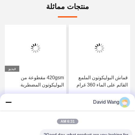
منتجات مماثلة
فيديو
قماش البوليكوتون الملمع
420gsm مقطوعة من
القائم على الماء 360 غرام
البوليكوتون المضطربة
للطابعات كانون
بالدبوس قماش مقاوم للماء
لأغراض المعارض المهنية
David Wang
احصل على افضل سعر
احصل على افضل سعر
6:31 AM
Good day, what product are you looking for?