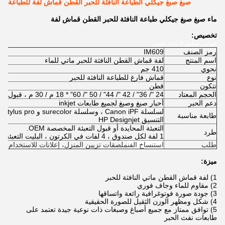
صبغ صبغ جيكلي الطباعة النافثة للحبر القطن قماش لفة للطباعة
ماء صبغ صبغ جيكلي طباعة النافثة للحبر القطن قماش لفة
تخصيص:
قماش قطني النافثة للحبر
رمز الصنف
IM609
اسم المنتج
لفة قماش القطن النافثة للحبر ماتي للماء
نحوي
410 جم
نوع
قماش فارغ للطباعة النافثة للحبر
تتكون
قطن
الحجم المعتاد
24 "/ 36" / 42 "/ 44" / 50 "/ 60" * 18 م / 30 م ، قبول الخدمة المخصصة
دعم الحبر
أحبار صبغ وصبغ لجميع طابعات inkjet
لسل
طابعة مناسبة
التنسيق HP Designjet
التعبئة المحايدة أو قبول التعبئة المخصصة OEM.
طرد
1 لفة لكل صندوق ، 4 لفات في الكرتون ، البليت التعبئة
طلب
استنساخ الفن
ملصقات
تزيين المنزل
، إعلانات للاستخدام ال
ميزة:
1) لفة قماش القطن ماتي النافثة للحبر
2) مقاوم للماء وجاف فوري
3) جودة صورة فوتوغرافية رائعة واتساقها
4) شكل ومظهر الوزن الثقيل للصورة الحقيقية
5) توافق ممتاز مع جميع أصباغ وصبغات ذات نوعية جيدة تعتمد على
طابعات نفث الحبر