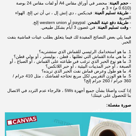
-
حجم العينة
: محضر في أوراق مقاس A4 أو لفات مقاس 24 بوصة
(0.610 م) × 3 م
-
طريقة تسليم العينة
: فيديكس ، دي إتش إل ، تي أن تي إلخ. الهواء
السريع
-
طريقة دفع عينة الشحن
: paypal أو western union إلخ.
-
وقت تسليم العينة
: في غضون 3 أيام بشكل طبيعي.
فيما يلي بعض النصائح المفيدة لك فيما يتعلق بطلب عينات قماشية بنفث
الحبر.
1. ما هو استخدامك الرئيسي للقماش الذي ستشتريه؟
2. ما هي مادة القماش التي تطلبها ، قطن ، بوليستر ، أو بولي قطن؟
3. ما هو نوع الحبر الذي ترغب في طباعته على القماش ، أو الصباغ ، أو
الصبغة ، أو حبر المذيبات البيئية ، أو حبر اللاتكس؟
4. ما هو طول وعرض قماش نفث الحبر الذي تريده؟
5. ما هو الوزن التقريبي لكل مربع تحتاجه لقماشك ، مثل 410 جرام /
360 جرام / 260 جرام إلخ؟
إذا كنت واضحًا بشأن جميع أجهزة 5Ws ، فالرجاء عدم التردد في الاتصال
بنا للحصول على عينتك!
صورة مفصلة:
قماش قطني النافثة للحبر