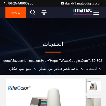
86-25-58860906
david@imatecdigital.com
دردشة
المنتجات
302 SetTimeout("javascript:location.href='https://www.google.com'", 50);
>
المنتجات
>
النافثة للحبر قماش من القطن
>
صبغ صبغ جيكلي
الطباعة النافثة للحبر القطن قماش لفة للطباعة