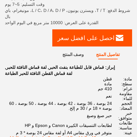
وقت التسليم: 5~7 يوم
شروط الدفع: T / T، ويسترن يونيون، L / C، D / A، D / P، مونيغرام، باي
بال
القدرة على العرض: 10000 متر مربع في اليوم الواحد
احصل على افضل سعر
تفاصيل المنتج
وصف المنتج
إبراز:
قماش قابل للطباعة بنفث الحبر
,
لفة قماش النافثة للحبر
,
لفة قماش القطن النافثة للحبر الطباعة
مادة:
قطن
سطح:
مادة
غرام:
410 جم
مقاومة
نعم
للماء:
الحجم
24 بوصة ، 36 بوصة ، 42 بوصة ، 44 بوصة ، 50 بوصة ، 60
المعتاد:
بوصة × 18 م / 30 م إلخ.
حبر
حبر صبغ وصبغ
متوافق:
طابعات
لطابعات التنسيقات الكبيرة Canon و Epson و HP
مناسبة:
عينة:
متوفر في ورق مقاس A4 أو لفة مقاس 24 بوصة * 3 م