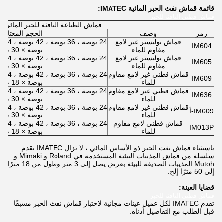
قائمة قماش نفث الحبر المائية IMATEC:
قماش قطني النافثة للحبر
قماش الطباعة النافثة للحبر المائي
رمز
وصف
الحجم المعتاد
قماش بوليستر غير لامع
IM604
مقاوم للماء
بوصة × 30 م
قماش بوليستر غير لامع
IM605
مقاوم للماء
بوصة × 30 م
قماش قطني غير لامع مقاوم
IM609
للماء
بوصة × 18 م
قماش قطني غير لامع مقاوم
IM636
للماء
بوصة × 30 م
قماش قطني غير لامع مقاوم
IM609-أ
للماء
بوصة × 30 م
قماش قطني لامع مقاوم
IM013P
للماء
بوصة × 18 م
باستثناء قماش نفث الحبر ذو الأساس المائي ، لا تزال IMATEC تقدم
سلسلة من قماش المذيبات البيئية المستخدمة في Roland و Mimaki و
Mutoh المذيبات الصديقة للبيئة بعرض يصل إلى 3 متر وطول من 18 مترًا
إلى 50 مترًا إلخ.
قضايا العينة:
قماش قطني النافثة للحبر
تقدم IMATEC لكل عميل عينات مجانية لاختبار قماش نفث الحبر مسبقًا
قبل الطلب مع التفاصيل أدناه.