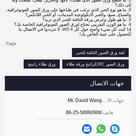
إلى ذلك؟
2. ما هو نوع الحبر الذي ترغب في طباعتها على ورق الصور الفوتوغرافية،
والصباغ، صبغ، والحبر الايكولوجية المذيبات، أو الحبر اللاتكس؟
3. ما هو طول وعرض ورقة النافثة للحبر الذي تريد؟
4. ما هو الوزن التقريبي تحتاج لورق الصور الفوتوغرافية الخاصة بك؟
إذا كنت كل شيء واضح حول كل 4
WS،
لا تترددوا في الاتصال بنا
للحصول على عينة الخاص بك!
Tags:
لفة ورق الصور النافثة للحبر
ورق الصور RC,الراتنج ورقة طلاء
ورق طلاء راتينج
جهات الاتصال
جهات الاتصال:
Mr. David Wang
هاتف:
86-25-58860906