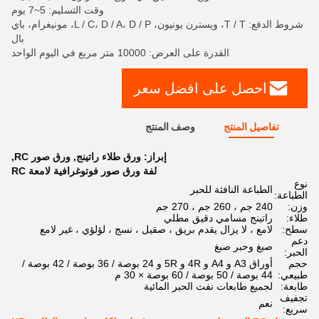
وقت التسليم: 5~7 يوم
شروط الدفع: T / T، ويسترن يونيون، L / C، D / A، D / P، مونيغرام، باي
بال
القدرة على العرض: 10000 متر مربع في اليوم الواحد
احصل على افضل سعر
تفاصيل المنتج
وصف المنتج
إبراز:
ورق طلاء راتينج
,
ورق صور RC
,
لفة ورق صور فوتوغرافية لامعة RC
نوع
الطباعة النافثة للحبر
الطباعة:
وزن:
240 جم ، 260 جم ​​، 270 جم
طلاء:
راتينج مسامي دقيق مطلي
سطح:
لامع ، لا يزال يقدم بريق ، صقيل ، نسج ، لؤلؤي ، غير لامع
دعم
صبغ وحبر صبغ
الحبر:
حجم
أوراق A3 و A4 و 4R و 5R و 24 بوصة / 36 بوصة / 42 بوصة /
طبيعي:
44 بوصة / 50 بوصة / 60 بوصة × 30 م
طابعة:
لجميع طابعات نفث الحبر المائية
تجفيف
نعم
سريع: