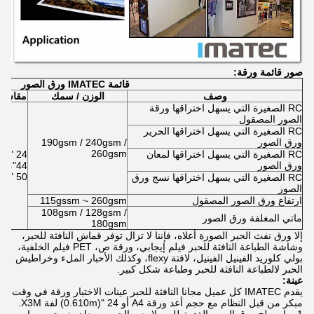
صور قائمة ورقة:
قائمة IMATEC ورق الصور
وصف
الوزن / سمك
مقاسات
RC الصغيرة التي يسهل اختراقها ورقة
الصور المصقول
RC الصغيرة التي يسهل اختراقها الحرير
ورق الصور
190gsm / 240gsm /
260gsm
RC الصغيرة التي يسهل اختراقها لمعان
ورق الصور
44"،
50 "، 60" x30m
RC الصغيرة التي يسهل اختراقها نسج ورق
الصور
ارتفاع ورق الصور المصقول
115gssm ~ 260gsm
108gsm / 128gsm /
ماتي المغلفة ورق الصور
180gsm
إلا ورق نفث الحبر الصورة أعلاه، فإننا لا تزال توفر قماش النافثة للحبر،
وشاشة الطباعة النافثة للحبر فيلم إيجابي، ورقة ص، PET فيلم الخلفية،
بولي كلوريد الفينيل الفينيل، لافتة flexy، وكذلك الأحبار الملء وخراطيش
الحبر لالطباعة النافثة للحبر وطباعة شكل كبير.
عينة:
يقدم IMATEC كل عميل مجانا النافثة للحبر عينات الاختبار ورقة في وقت
مبكر من قبل النظام مع حجم أعد ورقة A4 أو 24 "(0.610m) لفة X3M.
1. ما سطح ورق الصور الذي تطلب، لامع، والحرير، معان، نسجت وما