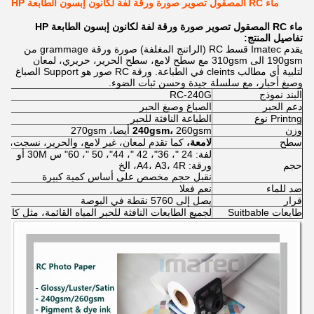
ماء RC المصقول تصوير صورة ورقة لفة لكانون إبسون الطابعة HP
ماء RC المصقول تصوير صورة ورقة لفة لكانون إبسون الطابعة HP
تفاصيل المنتج:
يقدم Imatec قسط RC (الراتنج المغلفة) صورة ورقة grammage من
190gsm الى 310gsm مع سطح لامع، سطح الحرير، حريري، لمعان
لتلبية أي مطالب cleints في الطباعة. ورقة RC صور هو Support الصباغ
وصبغ أحبار، مع سلسلة جيدة وحسن ثبات الضوء.
البند نموذج
RC-240G
دعم الحبر
الصباغ وصبغ الحبر
Printng نوع
الطباعة النافثة للحبر
وزن
260gsm أيضا، 270gsm
240gsm،
سطح
لامعة،
كما تقدم لمعان، غير لامع، والحرير، نسجت، وال
لفة: 24 "، 36"، 42 "، 44"، 50 "، 60" س 30M أو
حجم
ورقة: A4، A3، 4R، الخ
نقبل حجم مخصص على أساس كمية كبيرة
ضد للماء
نعم فعلا
قرار
يصل إلى 5760 نقطة في البوصة
طابعات Suitbable
لجميع الطابعات النافثة للحبر المياه القائمة، مثل كان