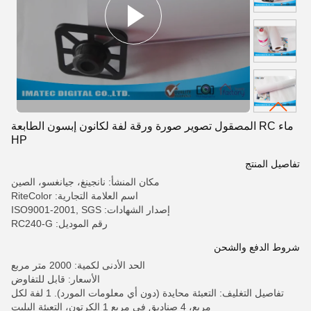
ماء RC المصقول تصوير صورة ورقة لفة لكانون إبسون الطابعة
HP
تفاصيل المنتج
مكان المنشأ: نانجينغ، جيانغسو، الصين
اسم العلامة التجارية: RiteColor
إصدار الشهادات: ISO9001-2001, SGS
رقم الموديل: RC240-G
شروط الدفع والشحن
الحد الأدنى لكمية: 2000 متر مربع
الأسعار: قابل للتفاوض
تفاصيل التغليف: التعبئة محايدة (دون أي معلومات المورد). 1 لفة لكل
مربع، 4 صناديق في مربع 1 الكرتون، التعبئة البليت