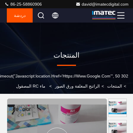
86-25-58860906
david@imatecdigital.com
دردشة
المنتجات
302 SetTimeout("javascript:location.href='https://www.google.com'", 50);
>
المنتجات
>
الراتنج المغلفة ورق الصور
>
ماء RC المصقول
تصوير صورة ورقة لفة لكانون إبسون الطابعة HP