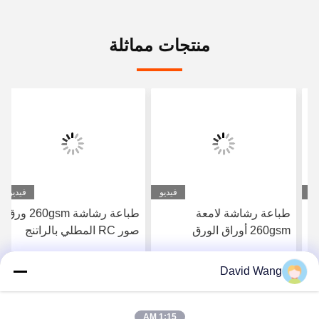
منتجات مماثلة
فيديو
فيديو
طباعة رشاشة لامعة
طباعة رشاشة 260gsm ورق
260gsm أوراق الورق
صور RC المطلي بالراتنج
المصورة المطلية بالراتنج
اللامع للشركة Epson
لشركة كانون إيبسون
Canon
David Wang
احصل على افضل سعر
احصل على افضل سعر
1:15 AM