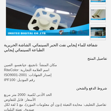
شفافة للماء إيجابي نفث الحبر السينمائي، الشاشة الحريرية
الطباعة السينمائي إيجابي
تفاصيل المنتج
مكان المنشأ: نانجينغ، جيانغسو، الصين
اسم العلامة التجارية: RiteColor
إصدار الشهادات: ISO9001-2001
رقم الموديل: IPF100
شروط الدفع والشحن
الحد الأدنى لكمية: 2000 متر مربع
الأسعار: قابل للتفاوض
تفاصيل التغليف: محايدة التعبئة (دون أي معلومات المورد)، مع 1 لفة لكل
صندوق. تعبئة البليتات