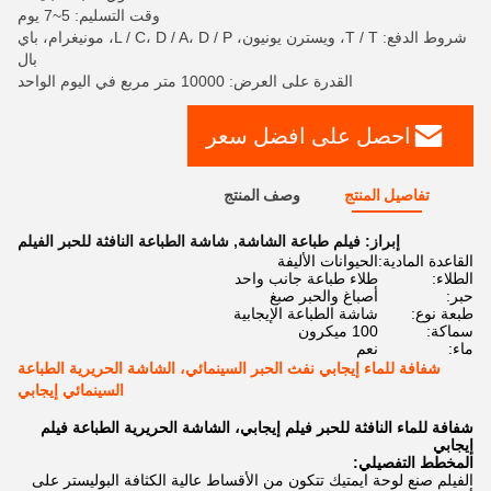
وقت التسليم: 5~7 يوم
شروط الدفع: T / T، ويسترن يونيون، L / C، D / A، D / P، مونيغرام، باي
بال
القدرة على العرض: 10000 متر مربع في اليوم الواحد
احصل على افضل سعر
تفاصيل المنتج
وصف المنتج
إبراز:
فيلم طباعة الشاشة
,
شاشة الطباعة النافثة للحبر الفيلم
القاعدة المادية:
الحيوانات الأليفة
الطلاء:
طلاء طباعة جانب واحد
حبر:
أصباغ والحبر صبغ
طبعة نوع:
شاشة الطباعة الإيجابية
سماكة:
100 ميكرون
ماء:
نعم
شفافة للماء إيجابي نفث الحبر السينمائي، الشاشة الحريرية الطباعة
السينمائي إيجابي
شفافة للماء النافثة للحبر فيلم إيجابي، الشاشة الحريرية الطباعة فيلم
إيجابي
المخطط التفصيلي:
الفيلم صنع لوحة ايمتيك تتكون من الأقساط عالية الكثافة البوليستر على