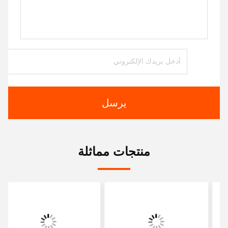
يرسل
منتجات مماثلة