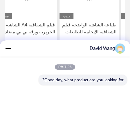
فيديو
فيديو
طباعة الشاشة الواضحة فيلم
فيلم الشفافية A4 الشاشة
الشفافية الإيجابية للطابعات
الحريرية ورقة بي تي مضادة
للماء فيلم انكجيت للطابعات
انكجيت
David Wang
احصل على افضل سعر
احصل على افضل سعر
7:06 PM
Good day, what product are you looking for?
Imatec Imaging Co., Ltd.
david@imatecdigital.com
86-25-58860906