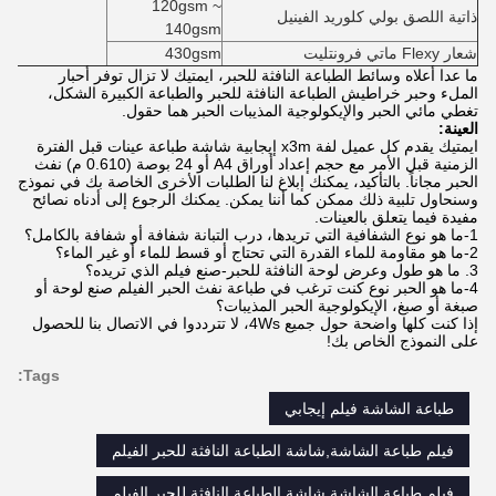
120gsm ~
ذاتية اللصق بولي كلوريد الفينيل
140gsm
شعار Flexy ماتي فرونتليت
430gsm
ما عدا أعلاه وسائط الطباعة النافثة للحبر، ايمتيك لا تزال توفر أحبار
الملء وحبر خراطيش الطباعة النافثة للحبر والطباعة الكبيرة الشكل،
تغطي مائي الحبر والإيكولوجية المذيبات الحبر هما حقول.
العينة:
ايمتيك يقدم كل عميل لفة x3m إيجابية شاشة طباعة عينات قبل الفترة
الزمنية قبل الأمر مع حجم إعداد أوراق A4 أو 24 بوصة (0.610 م) نفث
الحبر مجاناً. بالتأكيد، يمكنك إبلاغ لنا الطلبات الأخرى الخاصة بك في نموذج
وسنحاول تلبية ذلك ممكن كما أننا يمكن. يمكنك الرجوع إلى أدناه نصائح
مفيدة فيما يتعلق بالعينات.
1-ما هو نوع الشفافية التي تريدها، درب التبانة شفافة أو شفافة بالكامل
؟
2-ما هو مقاومة للماء
القدرة التي تحتاج أو قسط للماء أو غير الماء؟
3. ما هو طول وعرض لوحة النافثة للحبر-صنع
فيلم
الذي تريده؟
4-ما هو الحبر نوع كنت ترغب في طباعة نفث الحبر الفيلم صنع لوحة أو
صبغة أو صبغ، الإيكولوجية الحبر المذيبات؟
إذا كنت كلها واضحة حول جميع 4Ws، لا تترددوا في الاتصال بنا للحصول
على النموذج الخاص بك!
Tags:
طباعة الشاشة فيلم إيجابي
فيلم طباعة الشاشة,شاشة الطباعة النافثة للحبر الفيلم
فيلم طباعة الشاشة,شاشة الطباعة النافثة للحبر الفيلم