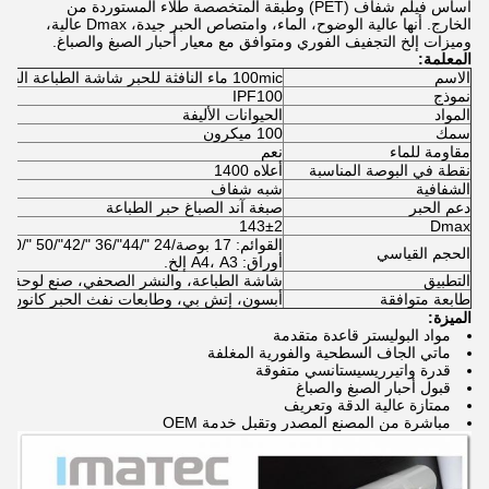
أساس فيلم شفاف (PET) وطبقة المتخصصة طلاء المستوردة من
الخارج. أنها عالية الوضوح، الماء، وامتصاص الحبر جيدة، Dmax عالية،
وميزات إلخ التجفيف الفوري ومتوافق مع معيار أحبار الصبغ والصباغ.
المعلمة:
الاسم
100mic ماء النافثة للحبر شاشة الطباعة الفيلم
نموذج
IPF100
المواد
الحيوانات الأليفة
سمك
100 ميكرون
مقاومة للماء
نعم
نقطة في البوصة المناسبة
أعلاه 1400
الشفافية
شبه شفاف
دعم الحبر
صبغة آند الصباغ حبر الطباعة
143±2
Dmax
القوائم: 17 بوصة/24 "/44"/36 "/42"/50 "/60" x 30 م
الحجم القياسي
أوراق: A4، A3 إلخ.
التطبيق
شاشة الطباعة، والنشر الصحفي، صنع لوحة، صو
طابعة متوافقة
أبسون، إتش بي، وطابعات نفث الحبر كانون
الميزة:
مواد البوليستر قاعدة متقدمة
ماتي الجاف السطحية والفورية المغلفة
قدرة واتيرريسيستانسي متفوقة
قبول أحبار الصبغ والصباغ
ممتازة عالية الدقة وتعريف
مباشرة من المصنع المصدر وتقبل خدمة OEM