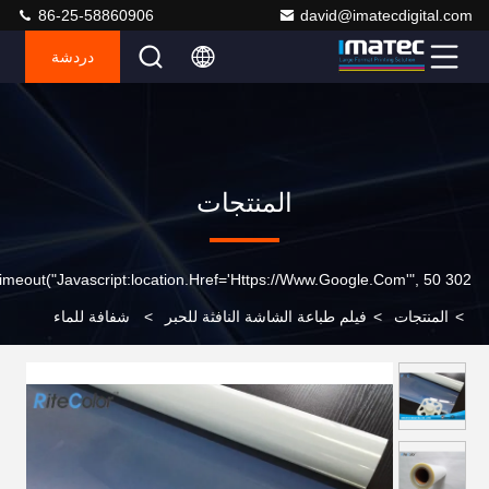
86-25-58860906
david@imatecdigital.com
دردشة
المنتجات
302 SetTimeout("javascript:location.href='https://www.google.com'", 50);
>
المنتجات
>
فيلم طباعة الشاشة النافثة للحبر
>
شفافة للماء
إيجابي نفث الحبر السينمائي، الشاشة الحريرية الطباعة السينمائي إيجابي