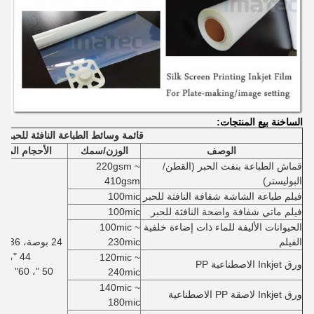
الساخنة بيع المنتجات:
قائمة وسائط الطباعة النافثة للحبر
الوصف
الوزن/سمك
الأحجام المعتا
قماش الطباعة بنفث الحبر (القطن/
220gsm ~
البوليستر)
410gsm
فيلم طباعة الشاشة شفافة النافثة للحبر
100mic
فيلم ماتي شفافة واضحة النافثة للحبر
100mic
الحيوانات الأليفة للماء ذات إضاءة خلفية
100mic ~
الفيلم
230mic
44 "،
120mic ~
ورق Inkjet الاصطناعية PP
50 "، 60" x30m
240mic
140mic ~
ورق Inkjet لاصقة PP الاصطناعية
180mic