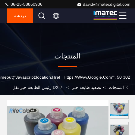
86-25-58860906
david@imatecdigital.com
دردشة
المنتجات
302 SetTimeout("javascript:location.href='https://www.google.com'", 50);
>
المنتجات
>
تصعيد طابعة حبر
>
DX-7 رئيس الطابعة حبر نقل
صبغ التسامي الحراري للحصول على تي شيرت 1.1kgs الطباعة لكل
زجاجة