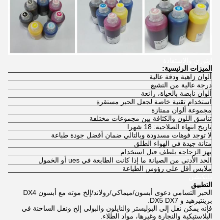
إيتوري والاستفادة
الميزات الرئيسية:
ألوان زاهية ودقة عالية
درجة عالية من التشبع
ألوان نابضة بالحياة، رائعة
استخدام تقنية خاصة لجعل الحبر مستقرة
مجموعة ألوان ممتازة
تناسق اللون والكثافة بين مجموعات مختلفة
تاريخ انتهاء الصلاحية: 18 شهرا
لا توجد فوهات مسدودة وبالتالي ضمان أفضل جودة طباعة
متانة جيدة في الهواء الطلق
يهز الزجاجة بلطف قبل استخدام
الحد الأدنى من الصيانة ما إذا كانت الطابعة في ues أو الخمول
ملابس أقل على رؤوس الطباعة
بليكيشن
التطبيق
الحبر التسامي دعوى أبسون/ميماكي/رولاند/إلخ موته مع أبسون DX4
برينتيرهيد و DX5 DX7.
فإنه يمكن نقل إلى البوليستر والنايلون والبولي إلخ ونقل الساخنة في
البلاستيكية والنجارة وغيرها، مواد الطلاء.