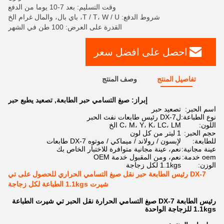
وقت التسليم: بعد 7-10 يوما من الدفع
شروط الدفع: T / T، W / U، باي بال، والمال غرام الخ
القدرة على العرض: 100 طن في الشهر
احصل على افضل سعر
تفاصيل المنتج
وصف المنتج
إبراز:
صبغ التسامي حبر الطابعة
,
تصعيد يطبع حبر
اسم الحبر:
تصعيد حبر
نوع الطباعة:
لDX-7 رئيس طابعات نفث الحبر
اللون:
C، M، Y، K، LC، LM الخ
حجم الحبر:
1 ليتر من كل لون
للطابعة:
لإبسون / رولاند / ميماكي / موتوه DX-7 طابعات
عينة مجانية:
نعم، عينة مجانية متوافرة للاختبار الخاص بك
oem خدمة:
نعم، ومن المقبول خدمة OEM
الوزن:
1.1kgs لكل زجاجة
DX-7 رئيس الطابعة حبر نقل صبغ التسامي الحراري للحصول على تي
شيرت 1.1kgs الطباعة لكل زجاجة
رئيس الطابعة DX-7 صبغ التسامي الحرارة نقل الحبر تي شيرت الطباعة
1.1kgs للزجاجة الواحدة