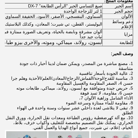
معلومات المنتج:
اسم الحبر
صبغ التسامي الحبر "الرأس الطابعة" DX-7
حجم الحبر
1 لتر للزجاجة الواحدة
الألوان
السماوي، البنفسجي، الأصفر، الأسود، الخفيفة السماوي، 
دعم وسائط
البوليستر، القطن، تي شيرت؛ المعادن، وكذلك البلاستيك، إل
الإعلام
ألوان مشرقة ونابضة بالحياة، وتعريف الصورة ممتازة في 
مزايا
ثبات جيد جداً
للطابعة
أبسون، رولاند، ميماكي، وموته، والأخرى بيزو طباعة 
وصف الحبر:
1، مصنع مباشرة من المصدر، ويمكن ضمان لدينا أحبار ذات جودة
متناسقة
2، عالية الجودة بأسعار تنافسية
3، مناسبة للقدح/لوحة/القماش/الزجاج/المعادن/العلم/الأحذية وهلم جرا
حسن 4، الصفر المقاومة والغسيل المقاومة
5، حريص جيدة ومتوافقة مع أبسون، رولاند، ميماكي، طابعات موته
حسن 6، مقاومة، لا تسد فوهة
الأداء الشامل وزاهية الألوان 7،
8، مقاومة للماء ممتازة وسرعة الضوء
9، تبقى لا يتلاشى لعدة داخلي عشر سنوات وسنة واحدة في الهواء
الطلق
10، مع آلة كهرضغطية رؤوس الطباعة ومعدات نقل الحرارة، وورق النقل
الحراري، يمكنك نقل التصميم مخصصة للتغليف وأكواب خزف، بلاط،
الخيام، إعلام، تي شيرت، جميع أنواع الهدايا والعمل الفني.