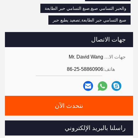
والحبر التسامي صبغ,صبغ التسامي حبر الطابعة
صبغ التسامي حبر الطابعة,تصعيد يطبع حبر
جهات الاتصال
جهات الاتصال:
Mr. David Wang
هاتف:
86-25-58860906
نتحدث الآن
راسلنا بالبريد الإلكتروني