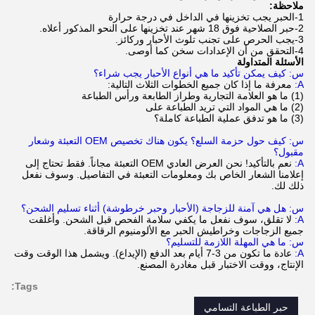
ملاحظة:
1-الحبر يجب تخزينها في الداخل في درجة حرارة
2-حبر الصلاحية فوق 18 شهر عند تخزينها على النحو المذكور أعلاه.
3-يجب الحرص على تجنب تلوث الأحبار وركائز.
4-التحقق من أن الإعدادات سخن كما أوصى.
الأسئلة المتداولة
س: كيف يمكن تأكيد ما هي أنواع الأحبار يجب شراء؟
A:
معرفة ما إذا كان جميع الخطوات الثلاث التالية:
(1) ما هو العلامة التجارية وطراز الطابعة ورأس الطباعة
(2) ما هي المواد التي تريد الطباعة على
(3) ما هو تدفق عملية الطباعة كاملة؟
س: كيف حول حزمة السلع؟ يكون هناك تخصيص OEM التعبئة وشعار
مقبول؟
A:
نعم بالتأكيد! نحن العرض العادي OEM التعبئة مجاناً. فقط تحتاج إلى
إعلامنا الشعار الخاص بك ومعلومات التعبئة في التفاصيل. وسوف نفعل
ذلك لك.
س: هل هي آمنة للزجاجة (الأحبار وحبر خرطوشة) أثناء تسليم الشحن؟
A:
لا تقلق، سوف نفعل ما يكفي سلامة الفحص قبل الشحن. وأغلقت
جميع الزجاجات وخراطيش الحبر مع الألومنيوم الرقاقة.
س: ما هي المهلة اللازمة للتسليم؟
A:
عادة ما تكون من 3-7 أيام بعد الدفع (الإيداع). ويشمل هذا الوقت وقت
الإنتاج، ووقت الاختبار قبل مغادرة المصنع.
Tags:
حبر الطباعة التسامي