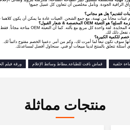
اق الراقية الجودة. ونأمل مخلصين أن تتعاون كل عميل جميع!
نات لتقديم؟ هل هو مجاني؟
ت مجاناً من تهمة، مع جمع الشحن. العينات عادة ما يمكن أن يكون كلاهما في ورقة A4 وحجم 24 بوصة 3m
التعبئة OEM المخصصة & شعار القبول؟
عادة مع التعبئة المحايدة. لفة واحدة 
نفعل ذلك لك.
صم للكمية الكبيرة؟
 أنها سوف تكون تبعاً لما أمرت لك، وكم من أمر. دعمنا الخصم مفتوح دائماً لك.
أسئلة تتعلق بالمنتج لدينا مبيعات أو فني. سنحاول أفضل لمساعدتك.
اءة خلفية
قماش نافث للطباعة,مطاط وسائط الإعلام
ورقة فيلم الخ
منتجات مماثلة