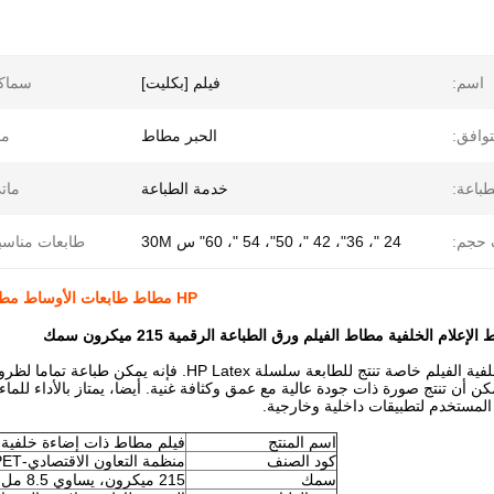
اسم:
فيلم [بكليت]
سماكة
وافق:
الحبر مطاط
ما
طباعة:
خدمة الطباعة
مات
حجم:
24 "، 36"، 42 "، 50"، 54 "، 60" س 30M
طابعات مناسب
HP مطاط طابعات الأوساط مطاط السينما الخلفية ورق الطباعة الرقمية 215 ميكرون سمك
ابعة سلسلة HP Latex. فإنه يمكن طباعة تماما لظروف كل الأضواء على وإيقاف الأضواء. أكويبيد مع
 أن تنتج صورة ذات جودة عالية مع عمق وكثافة غنية. أيضا، يمتاز بالأداء للماء 
المستخدم لتطبيقات داخلية وخارجية
.
اسم المنتج
فيلم مطاط ذات إضاءة خلفية
كود الصنف
منظمة التعاون الاقتصادي-200PET
سمك
215 ميكرون، يساوي 8.5 مل