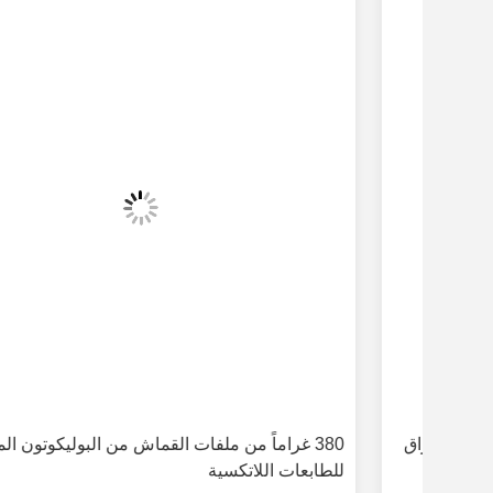
راق
380 غراماً من ملفات القماش من البوليكوتون المختل
للطابعات اللاتكسية