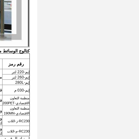
كتالوج الوسائط 
رقم رمز
إيم-220 لتر
مط
إيم-260 لتر
إيم-280L
قم
إيم-030 م
منظمة التعاون
في
الاقتصادي-200PET
منظمة التعاون
ورق
الاقتصادي-190MN
ور
RC230-ز-اللات
ات
ور
RC230-م-اللات
ات
ايمتيك الرقمية مو