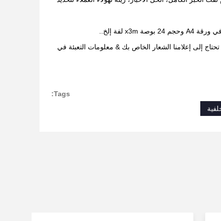
x لفة إلخ..
كل مربع مع بآلته. كما أن التعبئة OEM متاحة مجاناً. فقط تحتاج إلى إعلامنا الشعار الخاص بك & معلومات التعبئة في
Tags:
لفية