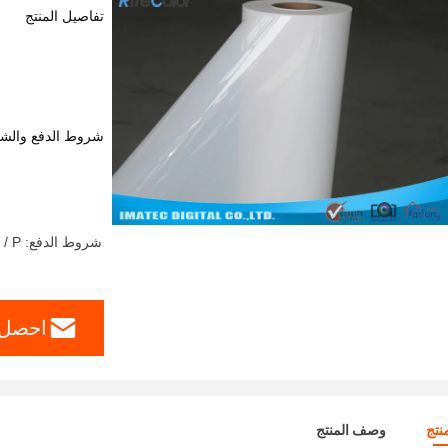
تفاصيل المنتج
شروط الدفع والش
شروط الدفع: T / T، L / C، D / A، D / P، ويسترن يونيون، موني جرام، باي بال
احصل 
نتج
وصف المنتج