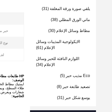
يلقي صورة ورقة المغلفة
(31)
ماتي الورق المطلي
(38)
مطاط وسائل الإعلام
(30)
حبر مت
الايكولوجية المذيبات وسائل
نوع ال
الإعلام
(61)
لف 
اللوازم النافثة للحبر وسائل
الإعلام
(34)
Eco مذيب حبر
(5)
HP طابعات مطاط الإعلام الخلفية مطاط الفيلم ورق الطباعة الرقمية 215 ميكرون سمك
الوصف:
ايمتيك مطاط الخلفية الفيلم خاصة تنتج للط
تصعيد طابعة حبر
(8)
طلاء السطح، ويمكن
شعارات ويعرض
الخاصية:
يوسع شكل حبر
(31)