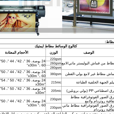
مطاط:
كتالوج الوسائط مطاط ايمتيك
الوصف
الوزن
الأحجام المعتادة
220gsm
اط من قماش البوليستر ماتي/لامع
260gsm
x30m "، 60"
280gsm
اش مطاط غير لامع بولي-القطن
380gsm
x30m "، 60"
لم الجبهة الخلفية الطباعة
215mic
"x30m
 اصطناعي PP (بولي بروبلين)
205mic
"x30m
ق الصور الفوتوغرافية مطاط
230gsm
فاقية روتردام ولامع
x30m "، 60"
ق الصور الفوتوغرافية مطاط ماتي
230gsm
فاقية روتردام
رد مهنية متخصصة لتنسيق كبير الطباعة الصناعة، مكرسة بتزويد وسائل الإعلام نفث