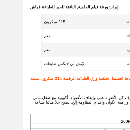
إبراز:
ورقة فيلم الخلفية
,
النافثة للحبر للطباعة قماش
:
215 ميكرون
ء:
نعم
ي:
نعم
ة:
لإتش بي لاتكس طابعات
صقل ماتي
وزاهية الألوان واقدام المقاومة إلخ. يصبح
حلاً مثاليا طباعة