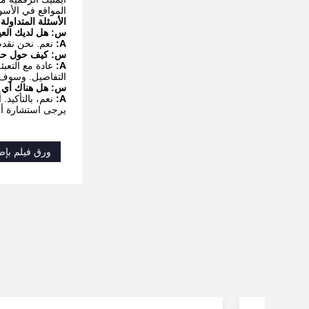
المواقع في الأسو
الأسئلة المتداولة:
س: هل لديك العي
A:
نعم. نحن نقدم عينا
س: كيف حول حزمة السلع؟ هو 
A:
التفاصيل. وسوف 
س: هل هناك أي خ
A:
نعم، بالتأكيد.
يرجى استشارة أي 
ورق فيلم بإض