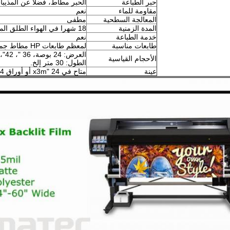
حبر الطباعة
الحبر مطاط، فضلا عن المذيبات
مقاومة للماء
نعم
المعالجة السطحية
مطفى
المدة الزمنية
18 شهرا في الهواء الطلق المتانة المثالية
خدمة الطباعة
نعم
طابعات مناسبة
لمعظم طابعات HP مطاط جميع
العرض: 24 بوصة، 36 "، 42"، 50 "، 54 بوصة"، 60 "
الأحجام القياسية
الطول: 30 متر إلخ.
عينة
متاح في 24 "x3m أو أوراق A4 إلخ.