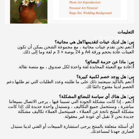
التعليمات
قماش قطني النافثة للحبر
س: هل لديك عينات لتقديمها؟هل هي مجانية؟
أ:
نعم.نحن نقدم عينات مجانية ، مع مجموعة الشحن.يمكن أن تكون
العينات عادة بحجم ورقة A4 و 24 بوصة × 3 م لفة وما إلى ذلك.
س: ماذا عن حزمة البضائع؟
أ:
عادة مع التعبئة المحايدة.لفة واحدة لكل صندوق ، مع منصة نقالة.
قماش قطني النافثة للحبر
س: هل يوجد خصم لكمية كبيرة؟
أ:
نعم بالتأكيد.سيعتمد ذلك على ما طلبته وعدد الطلبات التي تم طلبها.دعم
الخصم لدينا مفتوح دائمًا لك.
قماش قطني النافثة للحبر
س: هل هناك أي سياسة للبضائع المشكلة؟
أ:
نعم ، إذا كانت مشكلة الجودة التي تسببنا فيها ، يرجى الاتصال بمبيعاتنا
مباشرة ، وسنتحمل جميع التكاليف ، ونستبدل واحدة جديدة لك ؛إذا كانت
مشكلة المنتج ناتجة عن العملاء ، فسيتحمل العملاء تكاليف مشكلة
جديدة.نحن لا نقبل أي عودة غير معقولة.
قماش قطني النافثة للحبر
أي أسئلة متعلقة بالمنتج يرجى استشارة المبيعات أو الفني لدينا.سنبذل
قصارى جهدنا لمساعدتك.