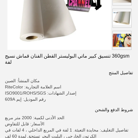
360gsm تنسيق كبير ماتي البوليستر القطن الفنان قماش نسيج
لفة
تفاصيل المنتج
مكان المنشأ: الصين
اسم العلامة التجارية: RiteColor
إصدار الشهادات: ISO9001/ROHS/SGS
رقم الموديل: إيم 609A
شروط الدفع والشحن
الحد الأدنى لكمية: 2000 متر مربع
الأسعار: قابل للتفاوض
تفاصيل التغليف: محايدة التعبئة. 1 لفة في المربع الداخلي ، 4 لفات في
الكرتون الخارجي ، البليت البحر تستحق لمدة 60 لف