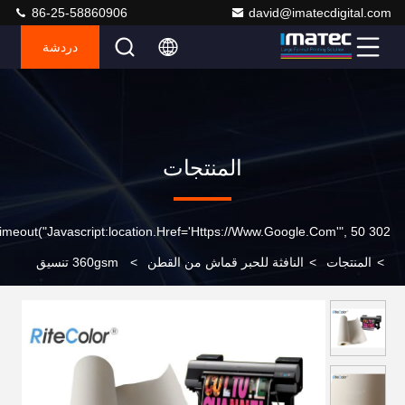
86-25-58860906
david@imatecdigital.com
دردشة
المنتجات
302 SetTimeout("javascript:location.href='https://www.google.com'", 50);
>
المنتجات
>
النافثة للحبر قماش من القطن
>
360gsm تنسيق
كبير ماتي البوليستر القطن الفنان قماش نسيج لفة