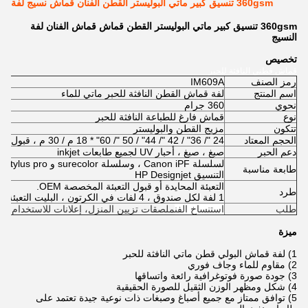
360gsm تنسيق كبير ماتي البوليستر القطن الفنان قماش نسيج لفة
360gsm تنسيق كبير ماتي البوليستر القطن قماش قماش الفنان لفة
النسيج
تخصيص
قماش قطني النافثة للحبر
رمز الصنف
IM609A
اسم المنتج
لفة قماش القطن النافثة للحبر ماتي للماء
نحوي
360 جرام
نوع
قماش فارغ للطباعة النافثة للحبر
تتكون
مزيج القطن والبوليستر
الحجم المعتاد
24 "/ 36" / 42 "/ 44" / 50 "/ 60" * 18 م / 30 م ، قبول الخدمة المخصصة
دعم الحبر
صبغ ، صبغ ، أحبار UV لجميع طابعات inkjet
لسل
طابعة مناسبة
التنسيق HP Designjet
التعبئة المحايدة أو قبول التعبئة المخصصة OEM.
طرد
1 لفة لكل صندوق ، 4 لفات في الكرتون ، البليت التعبئة
طلب
استنساخ الفن
ملصقات
تزيين المنزل
، إعلانات للاستخدام ال
ميزة
1) لفة قماش البولي قطن ماتي النافثة للحبر
2) مقاوم للماء وجاف فوري
3) جودة صورة فوتوغرافية رائعة واتساقها
4) شكل ومظهر الوزن الثقيل للصورة الحقيقية
5) توافق ممتاز مع جميع أصباغ وصبغات ذات نوعية جيدة تعتمد على