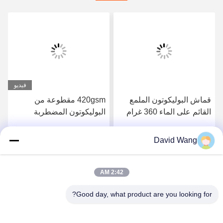
فيديو
قماش البوليكوتون الملمع
420gsm مقطوعة من
القائم على الماء 360 غرام
البوليكوتون المضطربة
للطابعات كانون
بالدبوس قماش مقاوم للماء
لأغراض المعارض المهنية
David Wang
احصل على افضل سعر
احصل على افضل سعر
2:42 AM
Good day, what product are you looking for?
Imatec Imaging Co., Ltd.