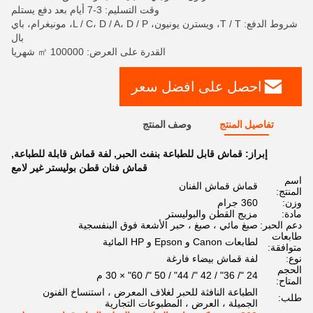
وقت التسليم: 3-7 أيام بعد دفع يستلم
شروط الدفع: T / T، ويسترن يونيون، L / C، D / A، D / P، مونيغرام، باي
بال
القدرة على العرض: 100000 ㎡ شهريا
احصل على افضل سعر
تفاصيل المنتج
وصف المنتج
إبراز:
قماش قابل للطباعة بنفث الحبر
,
لفة قماش قابلة للطباعة
,
قماش فنان قطن بوليستر غير لامع
اسم
قماش قماش الفنان
المنتج:
وزن:
360 جرام
مادة:
مزيج القطن والبوليستر
دعم الحبر:
صبغ مائي ، صبغ ، حبر الأشعة فوق البنفسجية
طابعات
لطابعات Canon و Epson و HP المائية
متوافقة:
نوع:
لفة قماش بيضاء فارغة
الحجم
24 "/ 36" / 42 "/ 44" / 50 "/ 60" × 30 م
المتاح:
الطباعة النافثة للحبر لغلاف المعرض ، استنساخ الفنون
طلب:
الجميلة ، العرض ، المطبوعات التجارية