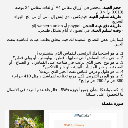
-
حجم العينة
: محضر في أوراق مقاس A4 أو لفات مقاس 24 بوصة
(0.610 م) × 3 م
-
طريقة تسليم العينة
: فيديكس ، دي إتش إل ، تي أن تي إلخ. الهواء
السريع
-
طريقة دفع عينة الشحن
: paypal أو western union إلخ.
-
وقت تسليم العينة
: في غضون 3 أيام بشكل طبيعي.
فيما يلي بعض النصائح المفيدة لك فيما يتعلق بطلب عينات قماشية بنفث
الحبر.
1. ما هو استخدامك الرئيسي للقماش الذي ستشتريه؟
2. ما هي مادة القماش التي تطلبها ، قطن ، بوليستر ، أو بولي قطن؟
3. ما هو نوع الحبر الذي ترغب في طباعته على القماش ، أو الصباغ ، أو
الصبغة ، أو حبر المذيبات البيئية ، أو حبر اللاتكس؟
4. ما هو طول وعرض قماش نفث الحبر الذي تريده؟
5. ما هو الوزن التقريبي لكل مربع تحتاجه لقماشك ، مثل 410 جرام /
360 جرام / 260 جرام إلخ؟
إذا كنت واضحًا بشأن جميع أجهزة 5Ws ، فالرجاء عدم التردد في الاتصال
بنا للحصول على عينتك!
صورة مفصلة
قماش قطني النافثة للحبر