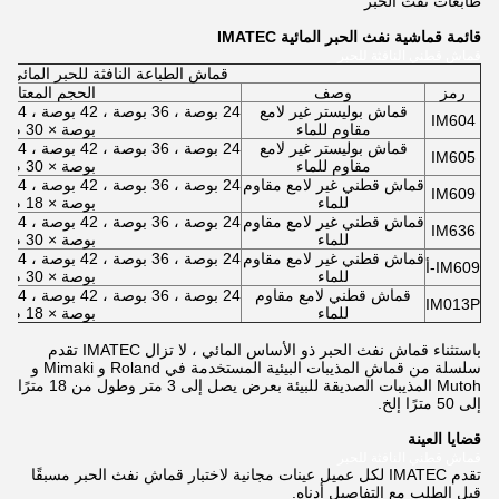
طابعات نفث الحبر
قائمة قماشية نفث الحبر المائية IMATEC
قماش قطني النافثة للحبر
قماش الطباعة النافثة للحبر المائي
رمز
وصف
الحجم المعتاد
قماش بوليستر غير لامع
IM604
مقاوم للماء
بوصة × 30 م
قماش بوليستر غير لامع
IM605
مقاوم للماء
بوصة × 30 م
قماش قطني غير لامع مقاوم
IM609
للماء
بوصة × 18 م
قماش قطني غير لامع مقاوم
IM636
للماء
بوصة × 30 م
قماش قطني غير لامع مقاوم
IM609-أ
للماء
بوصة × 30 م
قماش قطني لامع مقاوم
IM013P
للماء
بوصة × 18 م
باستثناء قماش نفث الحبر ذو الأساس المائي ، لا تزال IMATEC تقدم
سلسلة من قماش المذيبات البيئية المستخدمة في Roland و Mimaki و
Mutoh المذيبات الصديقة للبيئة بعرض يصل إلى 3 متر وطول من 18 مترًا
إلى 50 مترًا إلخ.
قضايا العينة
قماش قطني النافثة للحبر
تقدم IMATEC لكل عميل عينات مجانية لاختبار قماش نفث الحبر مسبقًا
قبل الطلب مع التفاصيل أدناه.