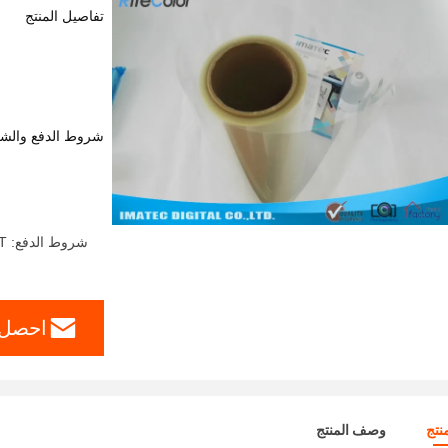
تفاصيل المنتج
شروط الدفع والش
شروط الدفع: T / T، ويسترن يونيون، L / C، D / A، D / P، مونيغرام، باي بال
احصل 
نتج
وصف المنتج