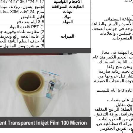
الأحجام القياسية
17 "/ 24" / 36 "/ 42" / 44 "/ 50" / 54 "/ 60" x30m
الطابعات المتوافقة
لجميع إبسون، رولاند، ميم
عينات
متاح.
24 "فات X3M مجانا دون مقابل
موك
قابل للتفاوض
طباعة السينمائي
المهلة
3-5 أيام بعد دفع
لأسود والأبيض والطباعة
1) PET قاعدة المواد
 لوحة في جوانب الصحف
2) مقاومة للماء وفورية جافة
 فليكس، والعلامات
الميزات
3) عالية الدقة رائع وتعريف
 المنسوجات.
4) حذف الفيلم النافثة للحبر شفاف
5) مباشرة ومن المقبول مصدر مصنع وخدمة OEM
لمورد المهنية فى مجال
ت الحجم الكبير منذ عام
ونحن ننتج وفقا
ق تحت رقابة صارمة
تبار قبل خروجها من
دة المنتجات الحقيقية
عادة 3-5 أيام للتسليم
 على منصات،
ون مقابل.
الصلة:
الراتنج المغلفة
غرافية، ورقة التدقيق،
اش من القطن، لفات
 ورقة الاصطناعية ص،
ع، الفريق الحكومي