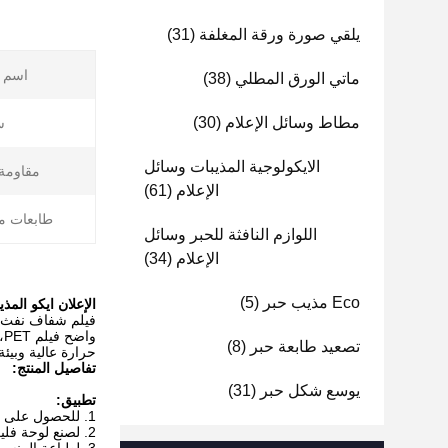
يلقي صورة ورقة المغلفة
(31)
اسم ا
ماتي الورق المطلي
(38)
مطاط وسائل الإعلام
(30)
س
الايكولوجية المذيبات وسائل
مقاومة 
الإعلام
(61)
طابعات من
اللوازم النافثة للحبر وسائل
الإعلام
(34)
Eco مذيب حبر
(5)
الإعلان ايكو المذيبات النافثة لل
فيلم شفاف نفث ال
واضح فيلم PET، مع 100 سمك ميكرون، جفاف سريع بعد الطباعة، ومناسبة لجميع المذيبات طابعات شكل واسع. الفيلم هو
تصعيد طابعة حبر
(8)
حرارة عالية وبيئة 
تفاصيل المنتج:
يوسع شكل حبر
(31)
تطبيق:
1. للحصول على طباعة الشاشة
2. لصنع لوحة فليكس.