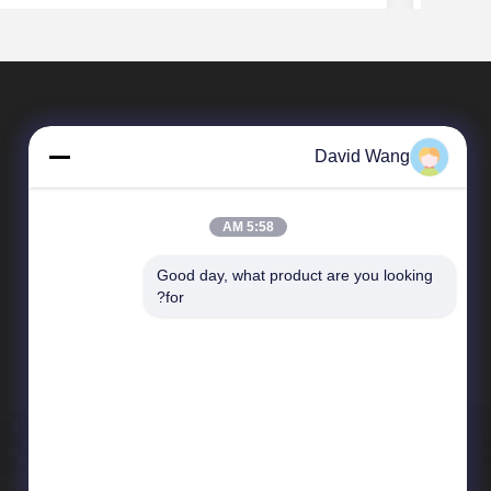
David Wang
5:58 AM
Good day, what product are you looking 
المنتجات
for?
النافثة للحبر قماش من القطن
الراتنج المغلفة ورق الصور
فيلم طباعة الشاشة النافثة للحبر
فيلم التصوير الطبي