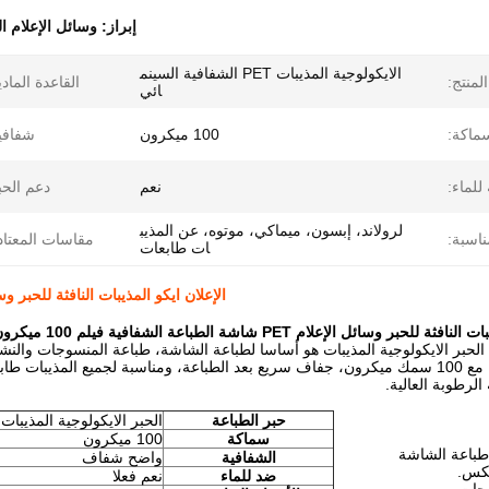
إبراز:
وسائل الإعلام ا
الايكولوجية المذيبات PET الشفافية السينم
لمنتج:
القاعدة المادي
ائي
ماكة:
100 ميكرون
شفافي
للماء:
نعم
دعم الحب
لرولاند، إبسون، ميماكي، موتوه، عن المذيب
اسبة:
مقاسات المعتاد
ات طابعات
الإعلان ايكو المذيبات النافثة للحبر وسائل الإعلام PET شاشة الطباعة ال
حبر وسائل الإعلام PET شاشة الطباعة الشفافية فيلم 100 ميكرون
حبر الايكولوجية المذيبات هو أساسا لطباعة الشاشة، طباعة المنسوجات والنش
الرطوبة العالية.
حبر الطباعة
الحبر الايكولوجية المذيبات
سماكة
100 ميكرون
الشفافية
واضح شفاف
ضد للماء
نعم فعلا