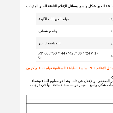
لنافثة للحبر شكل واسع
,
وسائل الإعلام النافثة للحبر المذيبات
ة:
فيلم الحيوانات الأليفة
ة:
واضح شفاف
ر:
dissolvant حبر
17 "/ 24" / 36 "/ 42" / 44 "/ 50" / 60 "x3
ة:
0m
شفافية فيلم 100 ميكرون
ر الصحفي، والإعلان عن ذلك وهذا هو مقاوم للماء وشفاف
مناسبة لاستخدامها في درجات