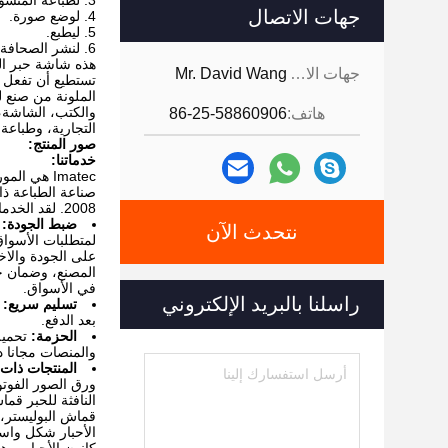
3. لطباعة المنسوجات.
جهات الاتصال
4. لوضع صورة.
5. ليطبع.
6. لنشر الصحافة.
هذه شاشة حبر ال
جهات الاتصال:
Mr. David Wang
تستطيع أن تفعل ا
الملونة من صنع
والكتب، الشاشة،
هاتف:
86-25-58860906
التجارية، وطباعة
صور المنتج:
خدماتنا:
Imatec هي ا
صناعة الطباعة ذا
2008. لقد الخدمات التالية بالنسبة لك.
ضبط الجودة:
نتحدث الآن
لمتطلبات الأسوا
على الجودة والاخ
المصنع، وضمان جو
في الأسواق.
راسلنا بالبريد الإلكتروني
تسليم سريع:
بعد الدفع.
الحزمة:
تحميل
والمنصات مجانا د
المنتجات ذات 
ورق الصور الفوتو
النافثة للحبر قم
قماش البوليستر،
الأحبار شكل واس