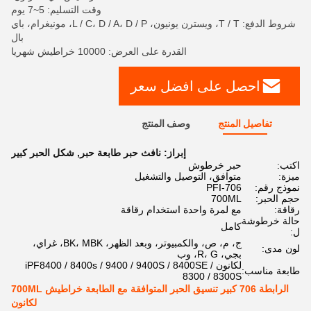
وقت التسليم: 5~7 يوم
شروط الدفع: T / T، ويسترن يونيون، L / C، D / A، D / P، مونيغرام، باي
بال
القدرة على العرض: 10000 خراطيش شهريا
احصل على افضل سعر
تفاصيل المنتج
وصف المنتج
إبراز:
نافث حبر طابعة حبر
,
شكل الحبر كبير
اكتب:
حبر خرطوش
ميزة:
متوافق، التوصيل والتشغيل
نموذج رقم:
PFI-706
حجم الحبر:
700ML
رقاقة:
مع لمرة واحدة استخدام رقاقة
حالة خرطوشة
كامل
ل:
ج، م، ص، والكمبيوتر، وبعد الظهر، BK، MBK، غراي،
لون مدى:
بجي، R، G، وب
لكانون iPF8400 / 8400s / 9400 / 9400S / 8400SE /
طابعة مناسب:
8300 / 8300S
الرابطة 706 كبير تنسيق الحبر المتوافقة مع الطابعة خراطيش 700ML
لكانون