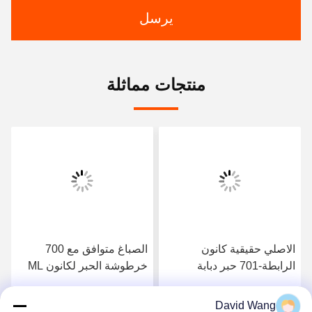
يرسل
منتجات مماثلة
الاصلي حقيقية كانون
الصباغ متوافق مع 700
الرابطة-701 حبر دبابة
خرطوشة الحبر لكانون ML
700ML لوسيا الأحبار لكانون
الرابطة - 706، iPF8400 /
iPF8000 iPF9000
9400 الحبر
David Wang