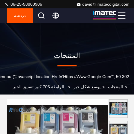
86-25-58860906
david@imatecdigital.com
دردشة
المنتجات
302 SetTimeout("javascript:location.href='https://www.google.com'", 50);
>
المنتجات
>
يوسع شكل حبر
>
الرابطة 706 كبير تنسيق الحبر
المتوافقة مع الطابعة خراطيش 700ML لكانون