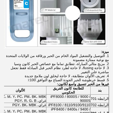
ميزة:
1. التوصيل والتشغيل المواد الخام من الحبر ورقاقة من الولايات المتحدة
مع نوعية ممتازة مضمونة
2. مزيج مثالي المباراة، تتطابق تماما مع خصائص الحبر كانون وسيا
3. لا حاجة flusing، لا حاجة لطرد نظام الحبر قبل المبادلة فقط تجعل
مباشرة على التغيير
4. تعريف الألوان متطابقة، لا حاجة ليخلق لون ملامح جديدة
5. قسط خرطوشة الحبر الجودة الصباغ مع التوافق 100٪
غيرها من الحبر تنسيق واسع لكانون:
للطابعة كانون الفريق
بند
الألوان
الحكومي
C، M، Y، PC، PM، BK، MBK،
iPF8000 / 8000S / 9000 /
الرابطة-701
9000S
غراي، PGY، R، G، B
الرابطة-702
iPF8100 / 8110/9100/9110
غراي، PGY، BK، MBK
iPF8400 / 8400s / 9400 /
C، M، Y، PC، PM، BK، MBK،