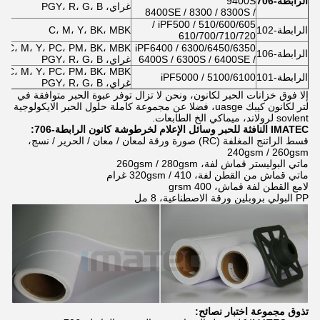
الرابطة-706
9400S
غراي، PGY، R، G، B
/ 8400SE / 8300 / 8300S
iPF500 / 510/600/605 /
الرابطة-102
C، M، Y، BK، MBK
610/700/710/720
C، M، Y، PC، PM، BK، MBK،
iPF6400 / 6300/6450/6350
الرابطة-106
/ 6400S / 6300S / 6400SE
غراي، PGY، R، G، B
C، M، Y، PC، PM، BK، MBK،
الرابطة-101
iPF5000 / 5100/6100
غراي، PGY، R، G، B
إلا فوق خزانات الحبر لكانون، ونحن لا تزال توفر عبوة الحبر متوافقة في
لتر لكانون كيبك uasge، فضلا عن مجموعة كاملة حلول الحبر الايكولوجية
sovlent لرولاند، ميماكي الخ الطابعات.
IMATEC النافثة للحبر وسائل الإعلام لخرطوشة كانون الرابطة-706:
قسط الراتنج المغلفة (RC) صورة ورقة لمعان / معان / الحرير / نسج،
240gsm / 260gsm
ماتي البوليستر قماش لفة، 260gsm / 280gsm
ماتي قماش من القطن لفة، 320gsm / 410 غرام
لامع القطن لفة قماش، 400 grsm
PP البولي بروبلين ورقة الاصطناعية، 8 مل
تذوق مجموعة اختبار نصائح: