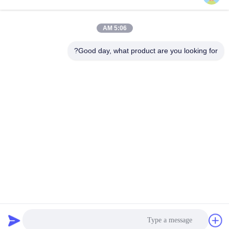
احصل على افضل سعر
احصل على افضل سعر
5:06 AM
Good day, what product are you looking for?
Imatec Imaging Co., Ltd.
david@imatecdigital.com
86-25-58860906
# 19 Xinghuo Road ، منطقة تطوير التكنولوجيا الفائقة ، نانجينغ
، الصين ، 210032
الصين نوعية جيدة النافثة للحبر قماش من القطن المورد. حقوق
النشر © 2016-2026 Imatec Imaging Co., Ltd. . كل الحقوق
محفوظة.