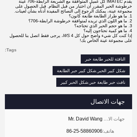
يقدم IMATEC كل عميل المتوافقة مع الشريعة الرابطة-706 عينة
خرطوشة الحبر المقرر أن اختبار من قبل النظام. قبل الحصول على
مجموعة عينة، يمكنك الرجوع إلى النصائح المفيدة أدناه بشأن لعينات.
1. ما هو طراز الطابعة طابعة كانون؟
2. ما هو اللون الذي تريده لمتوافقة خرطوشة الرابطة-706؟
3. ما هو حجم الحبر الذي تحتاجه؟
4. ما هو كمية تحتاجون إليه؟
إذا كنت كل شيء واضح حول كل 4
WS،
يرجى فقط اتصل بنا للحصول
على مجموعة عينة الخاص بك!
Tags:
النافثة للحبر طابعة حبر
شكل كبير الحبر,شكل كبير حبر الطابعة
نافث حبر طابعة حبر,شكل الحبر كبير
جهات الاتصال
جهات الاتصال:
Mr. David Wang
هاتف:
86-25-58860906