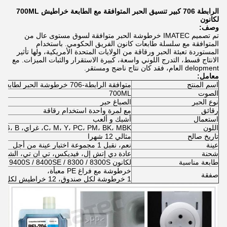
الرابطة 706 كبير تنسيق الحبر المتوافقة مع الطابعة خراطيش 700ML
لكانون
وصف:
تم تصميم IMATEC خرطوشة الحبر متوافقة لسوق مستوى عال من
المتوافقة مع سلسلة طابعات كانون الفريق الحكومي. باستخدام
المستوردة تعبئة الحبر ورقاقة من الولايات المتحدة الأمريكية، ولها تأثير
الانتاج قسط، التدرج اللوني واسعة، كبيرة الاستقرار والثبات الميزات. مع
delopment العام، فقد كان نتاج ناضج ومستقر.
معامل:
اسم المنتج
متوافقة الرابطة-706 خرطوشة الحبر لطابعة كانون
الصوت
700ML
نوع الحبر
الصباغ حبر
رقائق
مع لمرة واحدة استخدام رقاقة
استعمال
أشبك و ألعب
اللون
C، M، Y، PC، PM، BK، MBK، غراي، PGY، R، G، B
تاريخ صالح
مثالي 12 شهرا
عينة
نعم، نقبل 1 مجموعة اختبار عينة من أجل
شحنة
عادة دي إتش إل، فيديكس، تي ان تي، الشحن
طابعة مناسبة
لكانون iPF8400 / 8400s / 9400 / 9400S / 8400SE / 8300 / 8300S
خرطوشة مع فراغ PE معبأة،
صفقة
1 خرطوشة لكل صندوق، 12 خراطيش لكل كارتون