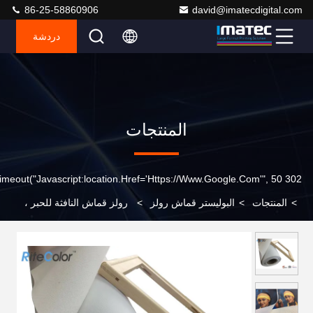
86-25-58860906
david@imatecdigital.com
دردشة
المنتجات
302 SetTimeout("javascript:location.href='https://www.google.com'", 50);
>
المنتجات
>
البوليستر قماش رولز
>
رولز قماش النافثة للحبر ،
ماء قماش البوليستر غير لامع لفة 260gsm لأحبار الصباغ