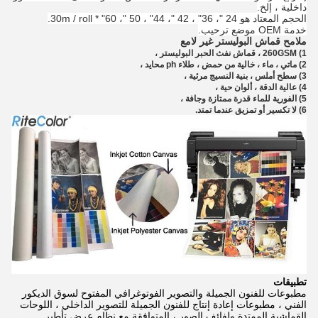
داخلية ، إلخ.
الحجم المعتاد هو 24 "، 36" ، 42 "، 44" ، 50 "، 60" * 30m / roll.
خدمة OEM موضع ترحيب.
ملامح قماش البوليستر غير لامع
1) 260GSM ، قماش نفث الحبر البوليستر ،
2) ماتي ، ماء ، خالية من حمض ، طلاء ph محايد ،
3) سطح أملس ، بنية النسيج مرئية ،
4) عالية الدقة ، ألوان حية ،
5) الفورية للماء قدرة ممتازة وجافة ،
6) لا تكسير أو تمزيق عندما تمتد.
تطبيقات
مطبوعات للفنون الجميلة والتصوير الفوتوغرافي المفتوح لسوق الديكور
الفني ، مطبوعات إعادة إنتاج للفنون الجميلة للتصوير الداخلي ، اللوحات
القماشية الممتدة ولفائف الصور ، المتوافقة مع نظام عرض تأطير