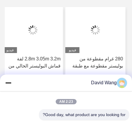
فيديو
فيديو
280 غرام مقطوعة من
2.8m 3.05m 3.2m لفة
بوليستر مقطوعة مع طبقة
قماش البوليستر الخالي من
من المذيبات البيئية للطباعة
اللحام للطباعة بالذرات
عالية الدقة
البيئية مع النهاية الماتية
David Wang
احصل على افضل سعر
احصل على افضل سعر
المتميزة
2:23 AM
Good day, what product are you looking for?
Imatec Imaging Co., Ltd.