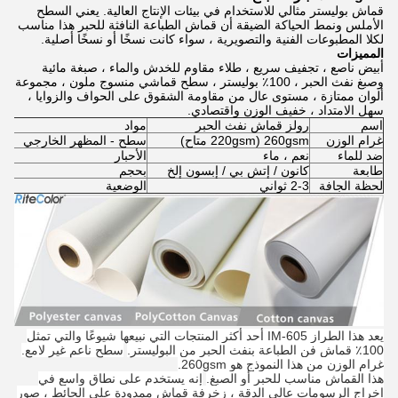
قماش بوليستر مثالي للاستخدام في بيئات الإنتاج العالية.
يعني السطح
الأملس ونمط الحياكة الضيقة أن قماش الطباعة النافثة للحبر هذا مناسب
لكلا المطبوعات الفنية والتصويرية ، سواء كانت نسخًا أو نسخًا أصلية.
المميزات
أبيض ناصع ، تجفيف سريع ، طلاء مقاوم للخدش والماء ، صبغة مائية
وصبغ نفث الحبر ، 100٪ بوليستر ، سطح قماشي منسوج ملون ، مجموعة
ألوان ممتازة ، مستوى عال من مقاومة الشقوق على الحواف والزوايا ،
سهل الامتداد ، خفيف الوزن واقتصادي.
اسم
رولز قماش نفث الحبر
مواد
0٪
غرام الوزن
260gsm (220gsm متاح)
سطح - المظهر الخارجي
ت
ضد للماء
نعم ، ماء
الأحبار
أ
طابعة
كانون / إتش بي / إبسون إلخ
بحجم
/ 60 "* 30M
لحظة الجافة
2-3 ثواني
الوضعية
ز
يعد هذا الطراز IM-605 أحد أكثر المنتجات التي نبيعها شيوعًا والتي تمثل
100٪ قماش فن الطباعة بنفث الحبر من البوليستر.
سطح ناعم غير لامع.
غرام الوزن من هذا النموذج هو 260gsm.
هذا القماش مناسب للحبر أو الصبغ.
إنه يستخدم على نطاق واسع في
إخراج الرسومات عالي الدقة ، زخرفة قماش ممدودة على الحائط ، صور