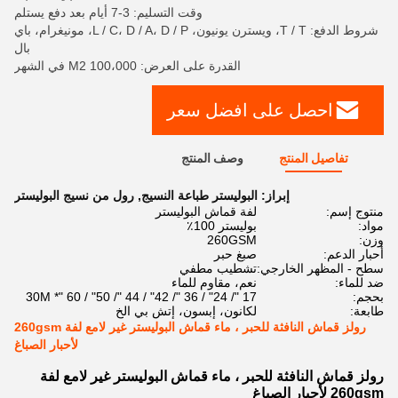
وقت التسليم: 3-7 أيام بعد دفع يستلم
شروط الدفع: T / T، ويسترن يونيون، L / C، D / A، D / P، مونيغرام، باي
بال
القدرة على العرض: 100،000 M2 في الشهر
احصل على افضل سعر
تفاصيل المنتج
وصف المنتج
إبراز:
البوليستر طباعة النسيج
,
رول من نسيج البوليستر
منتوج إسم:
لفة قماش البوليستر
مواد:
بوليستر 100٪
وزن:
260GSM
أحبار الدعم:
صبغ حبر
سطح - المظهر الخارجي:
تشطيب مطفي
ضد للماء:
نعم، مقاوم للماء
بحجم:
17 "/ 24" / 36 "/ 42" / 44 "/ 50" / 60 "* 30M
طابعة:
لكانون، إبسون، إتش بي الخ
رولز قماش النافثة للحبر ، ماء قماش البوليستر غير لامع لفة 260gsm
لأحبار الصباغ
رولز قماش النافثة للحبر ، ماء قماش البوليستر غير لامع لفة
260gsm لأحبار الصباغ