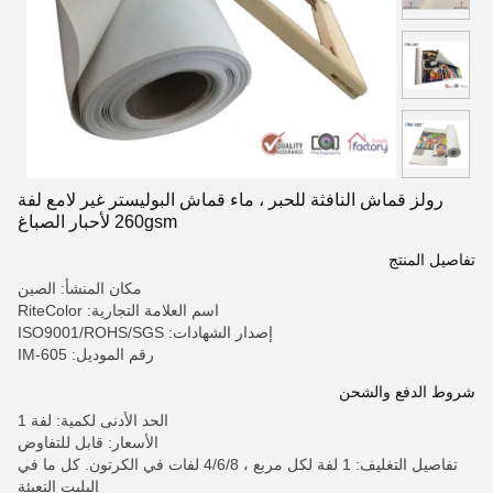
رولز قماش النافثة للحبر ، ماء قماش البوليستر غير لامع لفة
260gsm لأحبار الصباغ
تفاصيل المنتج
مكان المنشأ: الصين
اسم العلامة التجارية: RiteColor
إصدار الشهادات: ISO9001/ROHS/SGS
رقم الموديل: IM-605
شروط الدفع والشحن
الحد الأدنى لكمية: لفة 1
الأسعار: قابل للتفاوض
تفاصيل التغليف: 1 لفة لكل مربع ، 4/6/8 لفات في الكرتون. كل ما في
البليت التعبئة