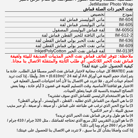
JetMaster Photo Wrap.
نفث الحبر ذات الصلة قماش
نموذج
تخصيص
IM-604
ماتي البوليستر قماش لفة
IM-605
ماتي البوليستر قماش لفة
IM-605G
لفة قماش البوليستر المصقول
IM-612-2
ماتي النافثة للحبر القطن قماش لفة
IM-636
ماتي نفث الحبر بولي قماش القطن لفة
IM-609
ماتي نفث الحبر بولي قماش القطن لفة
IM-013P
لفة قماش نفث الحبر InkjetPolyCotton
ملاحظة: تتوفر لفائف قماش نفث الحبر المذيبات الصديقة للبيئة ولفيفة
قماش نفث الحبر اللاتكس.
أي طلب الثابتة والمتنقلة الاتصال بنا مجانا.
كيفية الحصول على عينة لفة؟
تقدم IMATEC كل عينات مجانية لاختبار قماش نفث الحبر مسبقًا قبل الطلب.
عادة ما
يتم إعداد حجم العينة في أوراق A4 أو لفة 24 "(0.610m) × 3m. وأيضًا ، إذا كنت تريد
أحجام عينات أخرى ، فلا تتردد في الاتصال بنا لأن أخذ احتياجات العميل الفعلية في
الاعتبار هو ثقافتنا الأساسية. وقت التسليم للعينة في غضون 3 أيام عادة ، وهنا بعض
النصائح المفيدة بالنسبة لك فيما يتعلق العينات.
1) ما هو الاستخدام الرئيسي للقماش الذي سوف تشتريه؟
2) ما هي المواد من القماش الذي تطلبه ، القطن ، البوليستر ، أو بولي القطن؟
3) ما نوع الحبر الذي ترغب في طباعته على قماش ، أو صبغة ، أو صبغة ، أو حبر مذيب
صديق للبيئة ، أو حبر لاتكس؟
4) ما هو طول وعرض قماش نفث الحبر الذي تريده؟
5) ما هو الوزن التقريبي لكل مربع الذي تحتاجه لقماشك ، مثل 320 جرام / 410 جرام /
360 جرام / 260 جرام وما إلى ذلك؟
إذا كنت واضحًا بشأن كل ما سبق ، لا تتردد في الاتصال بنا للحصول على عينتك!