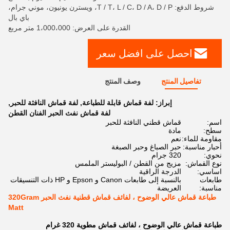
شروط الدفع: T / T، L / C، D / A، D / P، ويسترن يونيون، موني جرام،
باي بال
القدرة على العرض: 1،000،000 متر مربع
احصل على افضل سعر
تفاصيل المنتج
وصف المنتج
إبراز:
لفة قماش قابلة للطباعة
,
لفة قماش النافثة للحبر
,
لفة قماش نفث الحبر الفنان القطن
اسم:
قماش قطني النافثة للحبر
سطح:
مادة
مقاومة للماء:
نعم
أحبار مناسبة:
حبر الصباغ وحبر الصبغة
نحوي:
320 جرام
نوع القماش:
مزيج من القطن / البوليستر الملمس
اساسي:
الدرجة الراقية
طابعات
بالنسبة إلى طابعات Canon و Epson و HP ذات التنسيقات
مناسبة:
العريضة
طباعة قماش عالي الوضوح ، لفائف قماش قطنية نفث الحبر 320Gram
Matt
طباعة قماش عالي الوضوح ، لفائف قماش مطوية 320 غرام