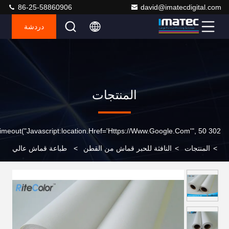
86-25-58860906
david@imatecdigital.com
دردشة
المنتجات
302 SetTimeout("javascript:location.href='https://www.google.com'", 50);
>
المنتجات
>
النافثة للحبر قماش من القطن
>
طباعة قماش عالي
الوضوح ، لفائف قماش قطنية نفث الحبر 320Gram Matt