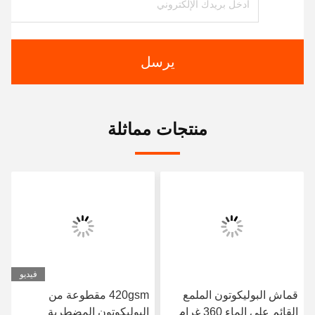
يرسل
منتجات مماثلة
فيديو
قماش البوليكوتون الملمع
420gsm مقطوعة من
القائم على الماء 360 غرام
البوليكوتون المضطربة