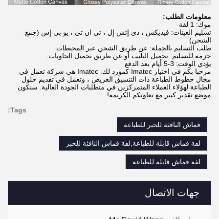
معلومات الطلب:
موك: 1 لفة
تسليم العينات: فيديكس ، دي إتش إل ، تي ان تي ، يو بي إس (جمع
الشحن)
طلب التسليم بالجملة: عن طريق الشحن عبر المحيطات
حزمة للتسليم: تحميل البليت أو عن طريق تحميل الحاويات
يؤدي الوقت: 3-5 أيام بعد الدفع
مرحبا بكم في اختيار Imatec كمورد لك. Imatec هي شركة تعمل في
مجال خطوط الطباعة ذات التنسيق العريض ، وتعمل في تقديم حلول
الطباعة لهؤلاء العملاء المتمركزين في متطلبات الجودة العالية. سنكون
موضع تقدير كبير مع تعاونكم الكريمة!
Tags:
قماش النافثة للحبر للطباعة
لفة قماش قابلة للطباعة,لفة قماش النافثة للحبر
لفة قماش قابلة للطباعة
جهات الاتصال