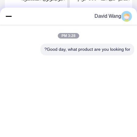
للطابعات كانون
بالدبوس قماش مقاوم للماء
لأغراض المعارض المهنية
David Wang
احصل على افضل سعر
احصل على افضل سعر
3:28 PM
Good day, what product are you looking for?
Imatec Imaging Co., Ltd.
david@imatecdigital.com
86-25-58860906
# 19 Xinghuo Road ، منطقة تطوير التكنولوجيا الفائقة ، نانجينغ
، الصين ، 210032