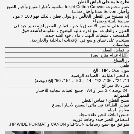
نظرة عامة على قماش القطن
تعتبر مجموعة Inkjet Cotton Canvas مناسبة لأحبار الصباغ وأحبار الصبغ
وأحبار Eco Solvent وأحبار Latex.
إنه مصنوع من القطن الخالص ، والبولي قطن ، لذلك فهو 100 ٪ مواد
صديقة للبيئة وخضراء.
يعتمد على تحسين الالتصاق بالحبر ، قماش القطن لديه تعبير جيد في
الفنون ، والطباعة. مع قدرة عالية الوضوح ، مقاومة للأشعة فوق
البنفسجية ، مثبطات اللهب ، ماء ، قوة الشد جيدة.
يستخدم على نطاق واسع في الإعلانات الداخلية والخارجية.
مواصفات
 للحبر قماش القطن
حبار الصباغ
 مطفي
 HP ، Oce ، الخ
افثة للحبر الطباعة ، الطباعة الرقمية
لخ (بوصة)
المميزات
نسيج القطن / قماش القطن
قماش الطباعة في ماتي السطح لأحبار الصباغ
مقاوم للمياه
حمض النافثة للحبر طلاء مجانا
امتصاص الحبر جيدة وجافة فورية
متوافق مع جميع رسامات EPSON و CANON و HP WIDE FORMAT.