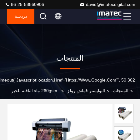
86-25-58860906
david@imatecdigital.com
دردشة
المنتجات
302 SetTimeout("javascript:location.href='https://www.google.com'", 50);
>
المنتجات
>
البوليستر قماش رولز
>
260gsm ماء النافثة للحبر
ماتي البوليستر قماش الفنون لفة لإبسون