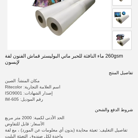
260gsm ماء النافثة للحبر ماتي البوليستر قماش الفنون لفة
لإبسون
تفاصيل المنتج
مكان المنشأ: الصين
اسم العلامة التجارية: Ritecolor
إصدار الشهادات: ISO9001
رقم الموديل: IM-605
شروط الدفع والشحن
الحد الأدنى لكمية: 2000 متر مربع
الأسعار: قابل للتفاوض
تفاصيل التغليف: تعبئة محايدة (بدون أي معلومات عن المورد) ، مع لفة
واحدة لكل صندوق. التعبئة البليت