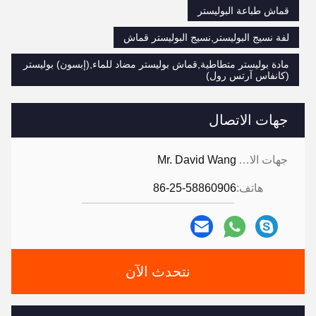
قماش طباعة البوليستر
لفة نسيج البوليستر,نسيج البوليستر قماش
مادة بوليستر متطاطية,قماش بوليستر مضاد للماء,(إبسون) بوليستر
(كانفاس آرتس رول)
جهات الاتصال
جهات الاتصال:
Mr. David Wang
هاتف:
86-25-58860906
نتحدث الآن