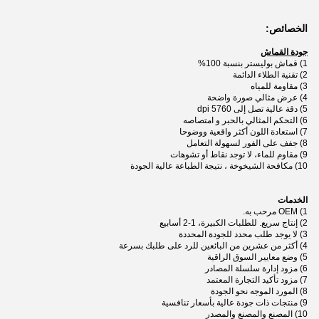
الخصائص:
جودة القماش
1) قماش بوليستر بنسبة 100%
2) تقنية الطلاء الدائمة
3) مقاومة للمياه
4) عرض مثالي صورة واضحة
5) دقة عالية تصل إلى 5760 dpi
6) التحكم المثالي بالحبر و امتصاصه
7) استعادة اللون أكثر واقعية ووضوحا
8) جفف على الفور لسهولة التعامل
9) مقاوم للماء، لا توجد نقاط أو تشوهات
10) مكافحة الشيخوخة ، نتيجة الطباعة عالية الجودة
الخدمات
1) OEM مرحب به.
2) إنتاج سريع. للطلبات الكبيرة، 1-2 أسابيع
3) لا يوجد طلب محدد للجودة المحددة
4) أكثر من عشرين من البائعين للرد على طلبك بسرعة
5) وضع معايير السوق الراقية
6) مزود إدارة سلسلة المصادر
7) مزود تأكيد التجارة المعتمد
8) المورد الموجه نحو الجودة
9) منتجات ذات جودة عالية بأسعار تنافسية
10) المصنع والمصنع والمصدر