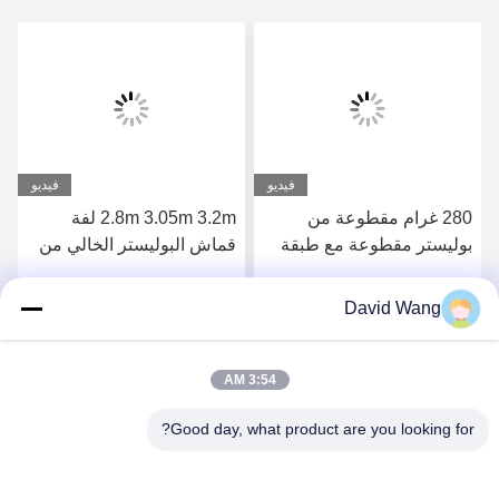
فيديو
فيديو
280 غرام مقطوعة من
2.8m 3.05m 3.2m لفة
بوليستر مقطوعة مع طبقة
قماش البوليستر الخالي من
من المذيبات البيئية للطباعة
اللحام للطباعة بالذرات
عالية الدقة
البيئية مع النهاية الماتية
David Wang
احصل على افضل سعر
احصل على افضل سعر
المتميزة
3:54 AM
Good day, what product are you looking for?
Imatec Imaging Co., Ltd.