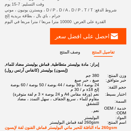
وقت التسليم: 7-15 يوم
شروط الدفع: D / P ، D / A ، D / P ، T / T ، ويسترن يونيون ، موني
جرام ، باي بال ، بطاقة بريدية إلخ
القدرة على العرض: 10000 مترا مربعا / مترا مربعا في اليوم
احصل على افضل سعر
تفاصيل المنتج
وصف المنتج
إبراز:
مادة بوليستر متطاطية
,
قماش بوليستر مضاد للماء
,
(إبسون) بوليستر (كانفاس آرتس رول)
وزن المنتج:
380 جم
حبر متوافق:
صبغ ، حبر صبغ
24 بوصة / 36 بوصة / 44 بوصة / 50 بوصة / 60 بوصة
حجم اللفة:
إلخ x18 م / 30 م
اختبار بسيط:
نعم (ورقة مقاس A4 و 24 بوصة × 3 م لفة متوفرة)
مقاوم للماء ، سريع الجفاف ، سهل التمدد ، مضاد
السمة:
للتشقق
خدمة OEM /
نعم..
ODM:
المواد:
البوليستر
اسم المنتج:
260gsm لفة قماش البوليستر
260gsm ماء النافثة للحبر ماتي البوليستر قماش الفنون لفة لإبسون