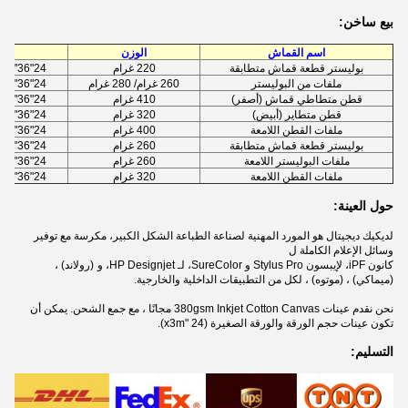
بيع ساخن:
اسم القماش
الوزن
الح
بوليستر قطعة قماش متطابقة
220 غرام
24"36"44"50"60"الخ
ملفات من البوليستر
260 غرام/ 280 غرام
24"36"44"50"60"الخ
قطن متطاطي قماش (أصفر)
410 غرام
24"36"44"50"60"الخ
قطن متطاير (أبيض)
320 غرام
24"36"44"50"60"الخ
ملفات القطن اللامعة
400 غرام
24"36"44"50"60"الخ
بوليستر قطعة قماش متطابقة
260 غرام
24"36"44"50"60"الخ
ملفات البوليستر اللامعة
260 غرام
24"36"44"50"60"الخ
ملفات القطن اللامعة
320 غرام
24"36"44"50"60"الخ
حول العينة:
لديكيك ديجيتال هو المورد المهنية لصناعة الطباعة الشكل الكبير، مكرسة مع توفير
وسائل الإعلام الكاملة ل
كانون iPF، لإيبسون Stylus Pro و SureColor، لـ HP Designjet، و
(رولاند) ،
(ميماكي) ، (موتوه) ، لكل من التطبيقات الداخلية والخارجية.
نحن نقدم عينات 380gsm Inkjet Cotton Canvas مجانًا ، مع جمع الشحن. يمكن أن
تكون عينات حجم الورقة والورقة الصغيرة (24 "x3m).
التسليم: