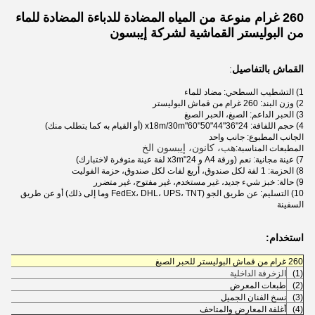
260 غرام منوعة من المياه المضادة للدباءة المضادة للماء
من البوليستر القماشية لشركة إيبسون
القماش بالتفاصيل
:
1) التشطيب السطحي: مضاد للماء
2) وزن البند: 260 غرام من قماش البوليستر
3) الحبر الداعم: الصبغ، الحبر الصبغ
4) حجم اللفافة: 24"36"44"50"60"x18m/30m (أو القيام به كما يتطلب منك)
الجانب المطبوع: جانب واحد
هب، كانون، إيبسون الخ
المطبعات المناسبة:
7) عينة مجانية: نعم (ورقة A4 و 24"x3m لفة عينة متوفرة لاختبارك)
8) الحزمة: 1 لفة لكل صندوق، أربع لفات لكل صندوق، حزمة الفوليت
9) حالة: خبز شيء جديد، غير مستخدم، غير مفتوح، غير متضرر
10) التسليم: عن طريق الجو (FedEx، DHL، UPS، TNT وما إلى ذلك) أو عن طريق
السفينة
استخدام:
260 غرام من قماش البوليستر للحبر الصبغ
(1)
الزخرفة الداخلية
(2)
طبعات المعرض
(3)
نسخ الفنان الجميل
(4)
أغلفة المعارض والمتاحف