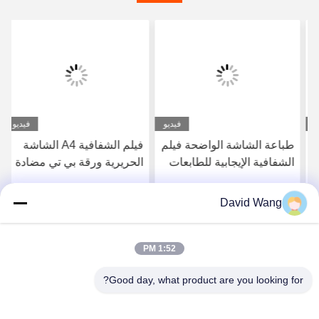
فيديو
فيديو
طباعة الشاشة الواضحة فيلم
فيلم الشفافية A4 الشاشة
الشفافية الإيجابية للطابعات
الحريرية ورقة بي تي مضادة
للماء فيلم انكجيت للطابعات
انكجيت
David Wang
احصل على افضل سعر
احصل على افضل سعر
1:52 PM
Good day, what product are you looking for?
Imatec Imaging Co., Ltd.