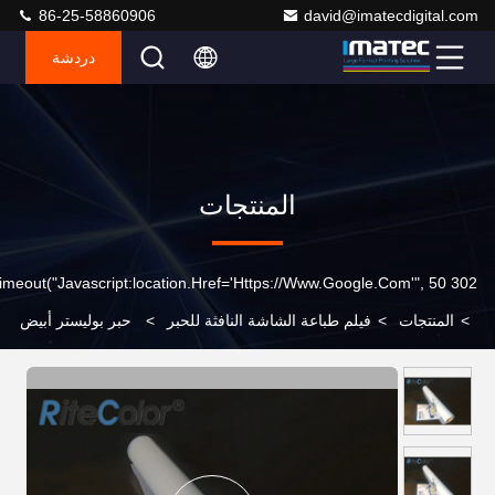
86-25-58860906
david@imatecdigital.com
دردشة
المنتجات
302 SetTimeout("javascript:location.href='https://www.google.com'", 50);
>
المنتجات
>
فيلم طباعة الشاشة النافثة للحبر
>
حبر بوليستر أبيض
حريري ممتاز PET فيلم للطباعة على الشاشة