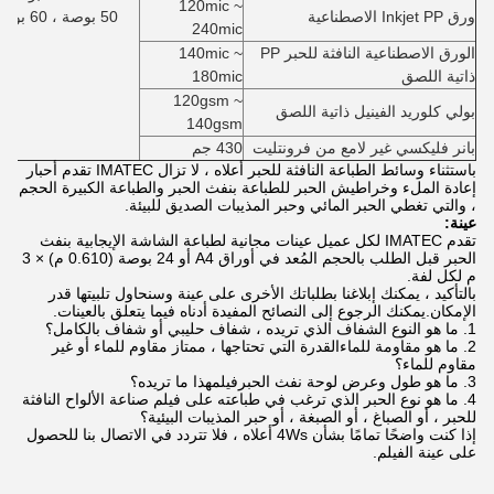
120mic ~
ورق Inkjet PP الاصطناعية
50 بوصة ، 60 بوصة × 30 م
240mic
الورق الاصطناعية النافثة للحبر PP
140mic ~
ذاتية اللصق
180mic
120gsm ~
بولي كلوريد الفينيل ذاتية اللصق
140gsm
بانر فليكسي غير لامع من فرونتليت
430 جم
باستثناء وسائط الطباعة النافثة للحبر أعلاه ، لا تزال IMATEC تقدم أحبار
إعادة الملء وخراطيش الحبر للطباعة بنفث الحبر والطباعة الكبيرة الحجم
، والتي تغطي الحبر المائي وحبر المذيبات الصديق للبيئة.
عينة:
تقدم IMATEC لكل عميل عينات مجانية لطباعة الشاشة الإيجابية بنفث
الحبر قبل الطلب بالحجم المُعد في أوراق A4 أو 24 بوصة (0.610 م) × 3
م لكل لفة.
بالتأكيد ، يمكنك إبلاغنا بطلباتك الأخرى على عينة وسنحاول تلبيتها قدر
الإمكان.يمكنك الرجوع إلى النصائح المفيدة أدناه فيما يتعلق بالعينات.
1. ما هو النوع الشفاف الذي تريده ، شفاف حليبي أو شفاف بالكامل
؟
2. ما هو مقاومة للماء
القدرة التي تحتاجها ، ممتاز مقاوم للماء أو غير
مقاوم للماء؟
3. ما هو طول وعرض لوحة نفث الحبر
فيلم
هذا ما تريده؟
4. ما هو نوع الحبر الذي ترغب في طباعته على فيلم صناعة الألواح النافثة
للحبر ، أو الصباغ ، أو الصبغة ، أو حبر المذيبات البيئية؟
إذا كنت واضحًا تمامًا بشأن 4Ws أعلاه ، فلا تتردد في الاتصال بنا للحصول
على عينة الفيلم.