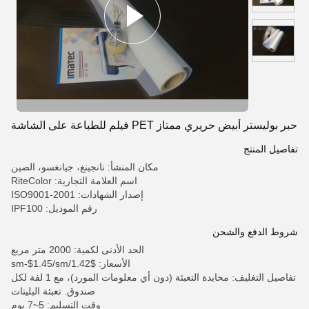
حبر بوليستر أبيض حريري ممتاز PET فيلم للطباعة على الشاشة
تفاصيل المنتج
مكان المنشأ: نانجينغ، جيانغسو، الصين
اسم العلامة التجارية: RiteColor
إصدار الشهادات: ISO9001-2001
رقم الموديل: IPF100
شروط الدفع والشحن
الحد الأدنى لكمية: 2000 متر مربع
الأسعار: $1.42/sm-$1.45/sm
تفاصيل التغليف: محايدة التعبئة (دون أي معلومات المورد)، مع 1 لفة لكل
صندوق. تعبئة البليتات
وقت التسليم: 5~7 يوم