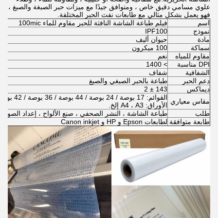
علوي مسامي دقيق خاص ، ومتوافق جيدًا مع ميزات حبر الصبغة والصبغ ،
فهو يعمل بشكل مثالي مع طابعات نفث الحبر المختلفة.
اسم
فيلم طباعة الشاشة النافثة للحبر مقاوم للماء 100mic
نموذج
IPF100
مادة
حيوان أليف
سماكة
100 ميكرون
مقاوم للمياه
نعم
DPI مناسبة
> 1400
الشفافية
شفاف
دعم الحبر
طباعة بالحبر الصبغي والصبغ
ديماكس
143 ± 2
القوائم: 17 بوصة / 24 بوصة / 44 بوصة / 36 بوصة / 42 بوصة / 50 بوصة / 60 بوصة × 30 مترًا
مقاس معياري
الأوراق: A4 ، A3 إلخ.
طلب
طباعة الشاشة ، النشر الصحفي ، صنع الألواح ، إعداد الصورة 
طابعة متوافقة
لطابعات Epson و HP و Canon inkjet