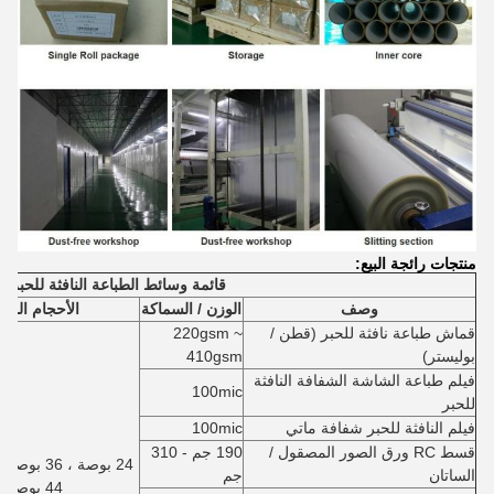
منتجات رائجة البيع:
قائمة وسائط الطباعة النافثة للحبر
وصف
الوزن / السماكة
الأحجام المعت
قماش طباعة نافثة للحبر (قطن /
220gsm ~
بوليستر)
410gsm
فيلم طباعة الشاشة الشفافة النافثة
100mic
للحبر
فيلم النافثة للحبر شفافة ماتي
100mic
قسط RC ورق الصور المصقول /
190 جم - 310
الساتان
جم
44 بوصة ،