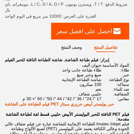
شروط الدفع: T / T، ويسترن يونيون، L / C، D / A، D / P، مونيغرام، باي
بال
القدرة على العرض: 10000 متر مربع في اليوم الواحد
احصل على افضل سعر
تفاصيل المنتج
وصف المنتج
إبراز:
فيلم طباعة الشاشة
,
شاشة الطباعة النافثة للحبر الفيلم
المواد الأساسية:
حيوان أليف
طلاء:
طلاء طباعة جانب واحد
حبر:
صبغ وحبر صبغ
نوع الطباعة:
شاشة الطباعة الإيجابية
سماكة:
100 ميكرون
ضد للماء:
نعم
الشفافية:
حليبي شفاف
مقاس:
17 "/ 24" / 36 "/ 42" / 44 "/ 50" / 60 "× 30 م
حبر بوليستر أبيض حريري ممتاز PET فيلم للطباعة على الشاشة
فيلم PET النافثة للحبر البوليستر الأبيض حليبي قسط لفة لطباعة الشاشة
مقدمة:
فيلم Imatec Inkjet للطباعة الإيجابية للشاشة عبارة عن فيلم شفاف عالي
الجودة وعالي الكثافة يعتمد على البوليستر (PET) لصنع الألواح وطباعة
الشاشة الحريرية.مع شفافية واضحة أو حليبية ، ومقاومة للماء ، وطلاء